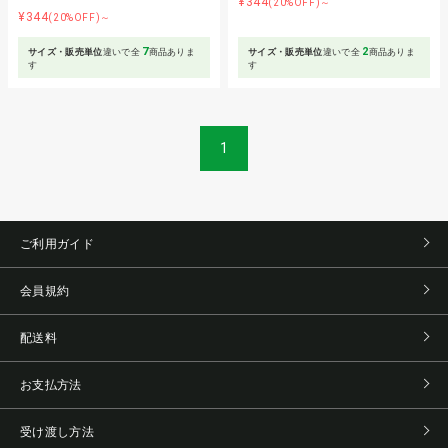
¥344
(20%OFF)～
¥344
(20%OFF)～
7
2
サイズ・販売単位
違いで全
商品ありま
サイズ・販売単位
違いで全
商品ありま
す
す
1
ご利用ガイド
会員規約
配送料
お支払方法
受け渡し方法