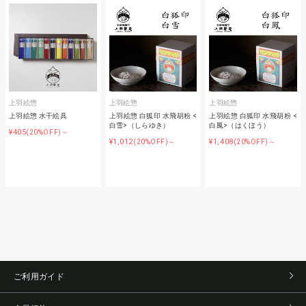
上羽絵惣
上羽絵惣
上羽絵惣
上羽絵惣 水干絵具
上羽絵惣 白狐印 水飛胡粉 <
上羽絵惣 白狐印 水飛胡粉 <
白雪>（しらゆき）
白鳳>（はくほう）
¥405
(20%OFF)～
¥1,012
¥1,408
(20%OFF)～
(20%OFF)～
ご利用ガイド