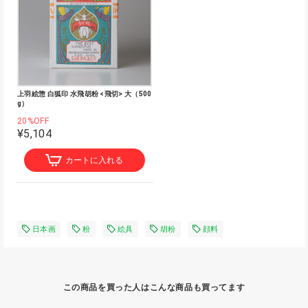
上羽絵惣 白狐印 水飛胡粉 <飛切> 大（500
g）
20%OFF
¥5,104
カートに入れる
日本画
粉
絵具
胡粉
顔料
この商品を買った人はこんな商品も買ってます