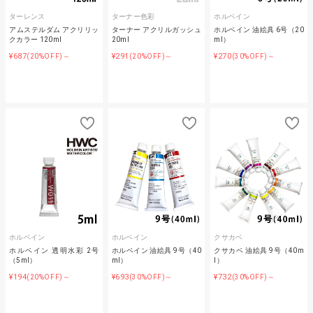
ターレンス
ターナー色彩
ホルベイン
アムステルダム アクリリッ
ターナー アクリルガッシュ
ホルベイン 油絵具 6号（20
クカラー 120ml
20ml
ml）
¥687
¥291
¥270
(20%OFF)～
(20%OFF)～
(30%OFF)～
ホルベイン
ホルベイン
クサカベ
ホルベイン 透明水彩 2号
ホルベイン 油絵具 9号（40
クサカベ 油絵具 9号（40m
（5ml）
ml）
l）
¥194
¥693
¥732
(20%OFF)～
(30%OFF)～
(30%OFF)～