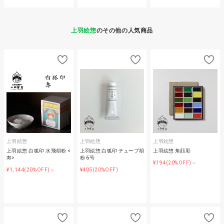
上羽絵惣
のその他の人気商品
上羽絵惣
上羽絵惣
上羽絵惣
上羽絵惣 白狐印 水飛胡粉 <
上羽絵惣 白狐印 チューブ胡
上羽絵惣 角顔彩
寿>
粉 6号
¥194
(20%OFF)～
¥1,144
¥405
(20%OFF)～
(20%OFF)