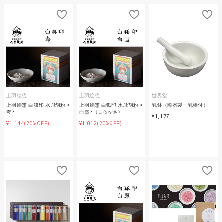
上羽絵惣
上羽絵惣
世界堂
上羽絵惣 白狐印 水飛胡粉 <
上羽絵惣 白狐印 水飛胡粉 <
乳鉢（陶器製・乳棒付）
寿>
白雪>（しらゆき）
¥1,177
¥1,144
¥1,012
(20%OFF)
(20%OFF)