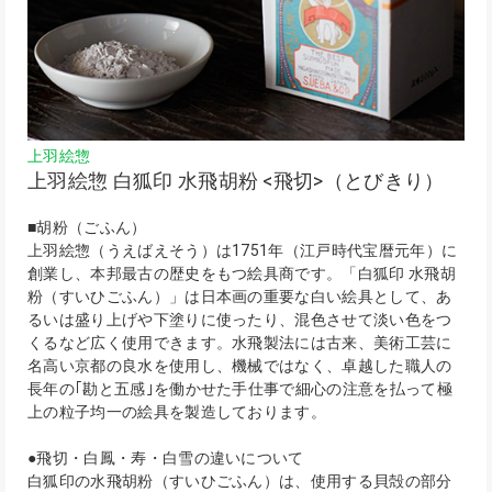
上羽絵惣
上羽絵惣 白狐印 水飛胡粉 <飛切>（とびきり）
■胡粉（ごふん）
上羽絵惣（うえばえそう）は1751年（江戸時代宝暦元年）に
創業し、本邦最古の歴史をもつ絵具商です。「白狐印 水飛胡
粉（すいひごふん）」は日本画の重要な白い絵具として、あ
るいは盛り上げや下塗りに使ったり、混色させて淡い色をつ
くるなど広く使用できます。水飛製法には古来、美術工芸に
名高い京都の良水を使用し、機械ではなく、卓越した職人の
長年の｢勘と五感｣を働かせた手仕事で細心の注意を払って極
上の粒子均一の絵具を製造しております。
●飛切・白鳳・寿・白雪の違いについて
白狐印の水飛胡粉（すいひごふん）は、使用する貝殻の部分