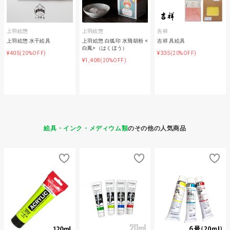
上羽絵惣
上羽絵惣
吉祥
上羽絵惣 水干絵具
上羽絵惣 白狐印 水飛胡粉 <
吉祥 具絵具
白鳳>（はくほう）
¥405
¥335
(20%OFF)
(20%OFF)
¥1,408
(20%OFF)
絵具・インク・メディウム類
のその他の人気商品