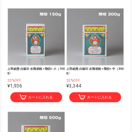
上羽絵惣 白狐印 水飛胡粉 <飛切> 小（150
上羽絵惣 白狐印 水飛胡粉 <飛切> 中（300
g）
g）
20%OFF
20%OFF
¥1,936
¥3,344
カートに入れる
カートに入れる