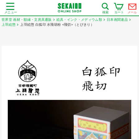
メニュー
カート
メール
検索
世界堂 画材・額縁・文房具通販
絵具・インク・メディウム類
日本画関連品
上羽絵惣
上羽絵惣 白狐印 水飛胡粉 <飛切>（とびきり）