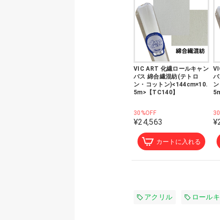
VIC ART 化繊ロールキャン
V
バス 綿合繊混紡(テトロ
バ
ン・コットン)<144cm×10.
ン
5m>【TC140】
5
30%OFF
3
¥24,563
¥
カートに入れる
アクリル
ロールキ