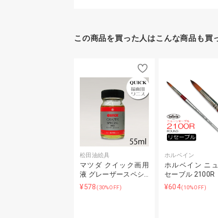
この商品を買った人はこんな商品も買
松田油絵具
ホルベイン
マツダ クイック画用
ホルベイン ニ
液 グレーザースペシ…
セーブル 2100R
¥578
¥604
(30%OFF)
(10%OFF)