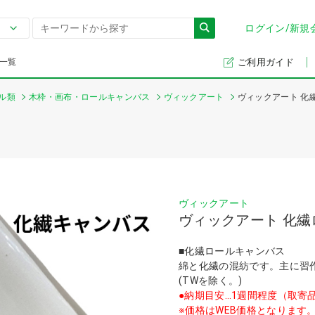
ログイン/新規
一覧
ご利用ガイド
ル類
木枠・画布・ロールキャンバス
ヴィックアート
ヴィックアート 化
ヴィックアート
ヴィックアート 化
■化繊ロールキャンバス
綿と化繊の混紡です。主に習
(TWを除く。)
●納期目安…1週間程度（取寄
※価格はWEB価格となります