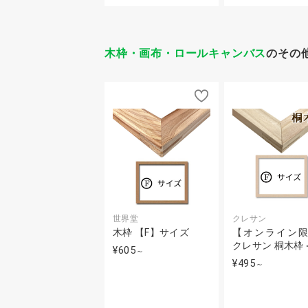
木枠・画布・ロールキャンバス
のその
世界堂
クレサン
木枠 【F】サイズ
【オンライン
クレサン 桐木枠＜
¥605
～
¥495
～