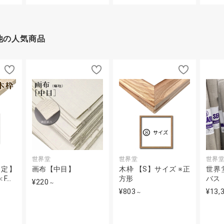
他の人気商品
世界堂
世界堂
世界
限定】
画布【中目】
木枠 【S】サイズ ※正
世界
F…
方形
バス
¥220
～
¥803
¥13,
～