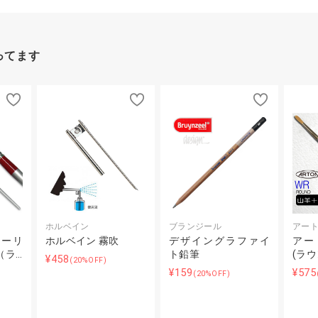
ってます
ホルベイン
ブランジール
アー
ューリ
ホルベイン 霧吹
デザイングラファイ
アー
（ラ…
ト鉛筆
(ラ
¥458
(20%OFF)
¥159
¥575
(20%OFF)