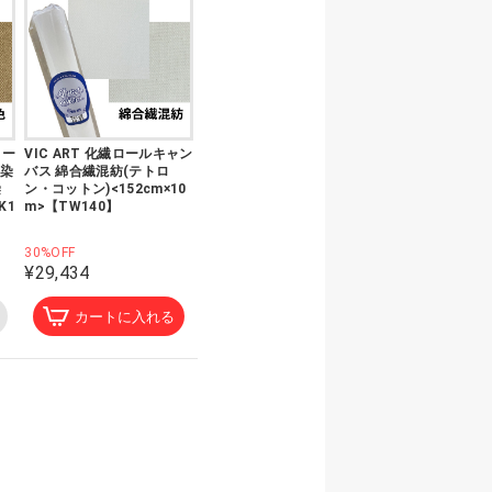
ロー
VIC ART 化繊ロールキャン
紡染
バス 綿合繊混紡(テトロ
染
ン・コットン)<152cm×10
K1
m>【TW140】
30%OFF
¥29,434
カートに入れる