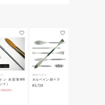
トン
ホルベイン
トン 水彩筆WR
ホルベイン 鉄ベラ
ウンド）
¥5,720
(10%OFF)