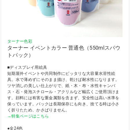
ターナー色彩
ターナー イベントカラー 普通色（550mlスパウ
トパック）
■ディスプレイ用絵具
短期屋外イベントや共同制作にピッタリな大容量水溶性絵
具。水で薄めずにそのまま描け、乾けば耐水性になります。
ツヤ消しの美しい仕上がりで、紙・木・布・水性キャンバ
ス・石・発泡スチロール・アクリルなど幅広くご使用頂けま
す。顔料には有害な重金属類を含まず、安全性は高い水準を
保っています。パックは長期保存にも向き、捨てる時は小さ
く折りたため、かさばりません。
→特集ページはこちら
●全24色