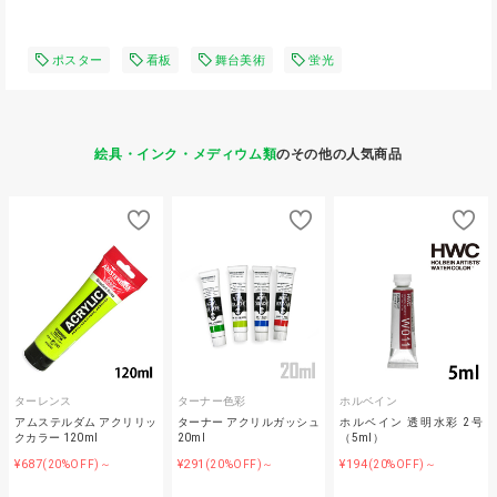
ポスター
看板
舞台美術
蛍光
絵具・インク・メディウム類
のその他の人気商品
ターレンス
ターナー色彩
ホルベイン
アムステルダム アクリリッ
ターナー アクリルガッシュ
ホルベイン 透明水彩 2号
クカラー 120ml
20ml
（5ml）
¥687
¥291
¥194
(20%OFF)～
(20%OFF)～
(20%OFF)～