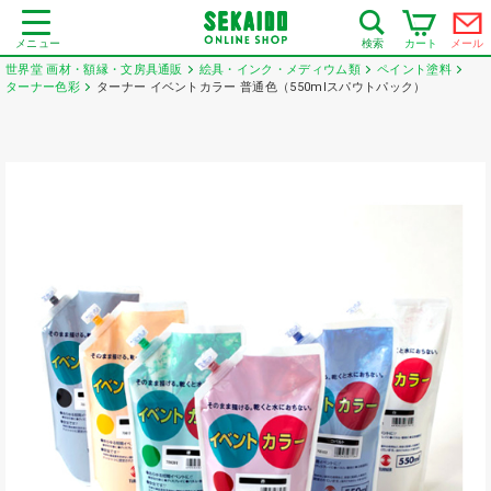
メニュー
カート
メール
検索
世界堂 画材・額縁・文房具通販
絵具・インク・メディウム類
ペイント塗料
ターナー色彩
ターナー イベントカラー 普通色（550mlスパウトパック）