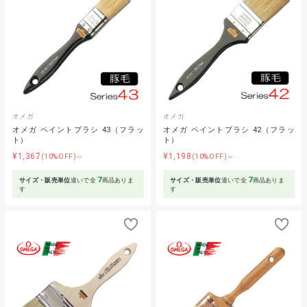
オメガ
オメガ
オメガ ペイントブラシ 43（フラッ
オメガ ペイントブラシ 42（フラッ
ト）
ト）
¥1,367
¥1,198
(10%OFF)～
(10%OFF)～
7
7
サイズ・販売単位
違いで全
商品ありま
サイズ・販売単位
違いで全
商品ありま
す
す