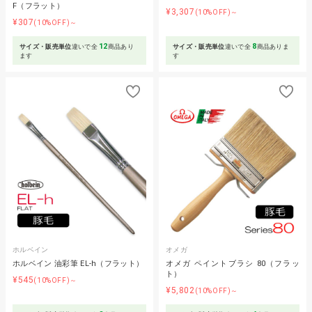
F（フラット）
¥3,307
(10%OFF)～
¥307
(10%OFF)～
12
8
サイズ・販売単位
違いで全
商品あり
サイズ・販売単位
違いで全
商品ありま
ます
す
ホルベイン
オメガ
ホルベイン 油彩筆 EL-h（フラット）
オメガ ペイントブラシ 80（フラッ
ト）
¥545
(10%OFF)～
¥5,802
(10%OFF)～