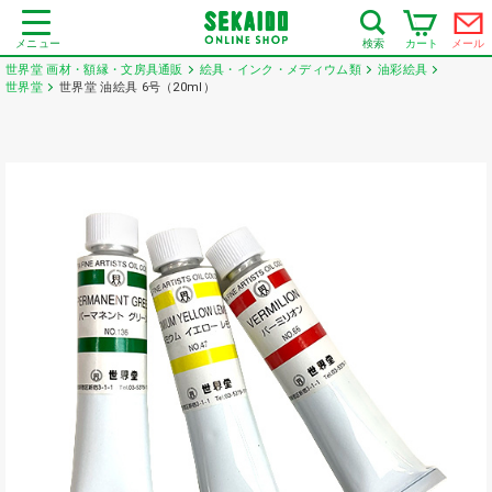
メニュー
カート
メール
検索
世界堂 画材・額縁・文房具通販
絵具・インク・メディウム類
油彩絵具
世界堂
世界堂 油絵具 6号（20ml）