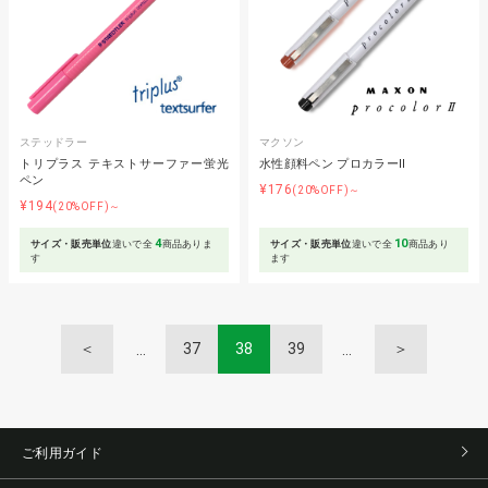
ステッドラー
マクソン
トリプラス テキストサーファー蛍光
水性顔料ペン プロカラーⅡ
ペン
¥176
(20%OFF)～
¥194
(20%OFF)～
4
10
サイズ・販売単位
違いで全
商品ありま
サイズ・販売単位
違いで全
商品あり
す
ます
＜
37
38
39
＞
ご利用ガイド