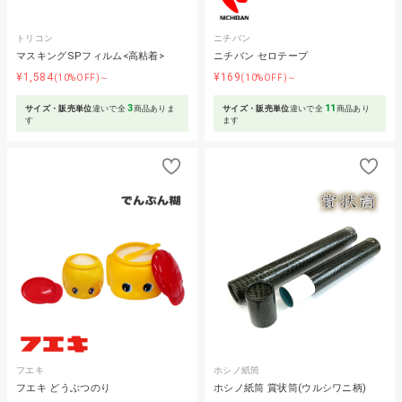
トリコン
ニチバン
マスキングSPフィルム<高粘着>
ニチバン セロテープ
¥1,584
¥169
(10%OFF)～
(10%OFF)～
3
11
サイズ・販売単位
違いで全
商品ありま
サイズ・販売単位
違いで全
商品あり
す
ます
フエキ
ホシノ紙筒
フエキ どうぶつのり
ホシノ紙筒 賞状筒(ウルシワニ柄)