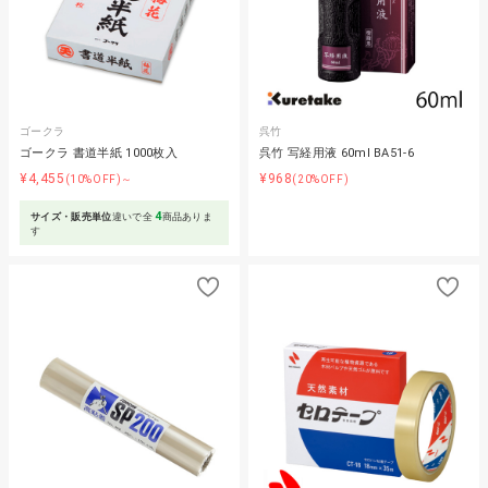
ゴークラ
呉竹
ゴークラ 書道半紙 1000枚入
呉竹 写経用液 60ml BA51-6
¥4,455
¥968
(10%OFF)～
(20%OFF)
4
サイズ・販売単位
違いで全
商品ありま
す