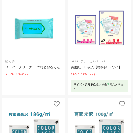
睦化学
SAKAEテクニカルペーパー
スーパークリーナー 汚れとおるくん
共用紙 100枚入【特殊紙86g/㎡】
¥326
¥654
(20%OFF)
(10%OFF)～
3
サイズ・販売単位
違いで全
商品ありま
す