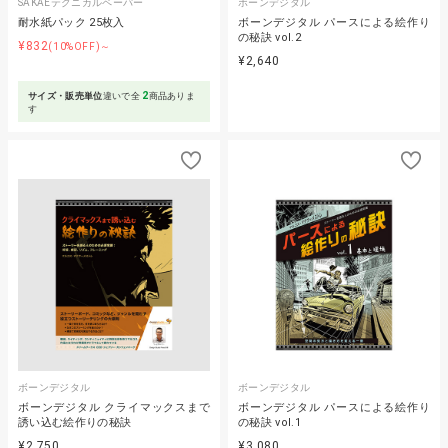
SAKAEテクニカルペーパー
ボーンデジタル
耐水紙パック 25枚入
ボーンデジタル パースによる絵作り
の秘訣 vol.2
¥832
(10%OFF)～
¥2,640
2
サイズ・販売単位
違いで全
商品ありま
す
ボーンデジタル
ボーンデジタル
ボーンデジタル クライマックスまで
ボーンデジタル パースによる絵作り
誘い込む絵作りの秘訣
の秘訣 vol.1
¥2,750
¥3,080