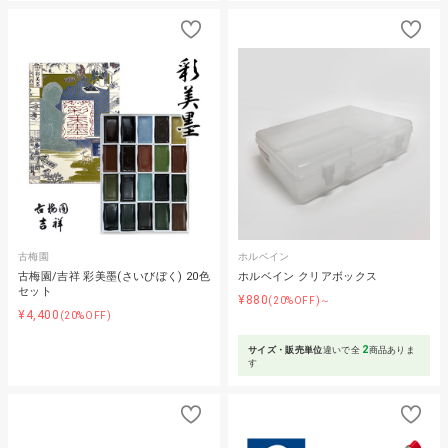
古梅園
ホルベイン
古梅園/吉祥 彩美墨(さいびぼく) 20色
ホルベイン クリアボックス
セット
¥880
(20%OFF)～
¥4,400
(20%OFF)
2
サイズ・販売単位
違いで全
商品ありま
す