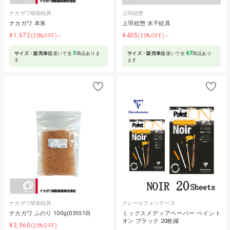
ナカガワ胡粉絵具
上羽絵惣
ナカガワ 本朱
上羽絵惣 水干絵具
¥1,672
¥405
(20%OFF)～
(20%OFF)～
3
67
サイズ・販売単位
違いで全
商品ありま
サイズ・販売単位
違いで全
商品あり
す
ます
ナカガワ胡粉絵具
クレールフォンテーヌ
ナカガワ ふのり 100g(035510)
ミックスメディアペーパー ペイント
オン ブラック 20枚綴
¥3,960
(20%OFF)