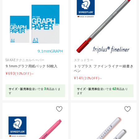
SAKAEテクニカルペーパー
ステッドラー
9.1mmグラフ用紙パック 50枚入
トリプラス ファインライナー細書き
ペン
¥693
(10%OFF)～
¥141
(20%OFF)～
3
62
サイズ・販売単位
違いで全
商品ありま
サイズ・販売単位
違いで全
商品あり
す
ます