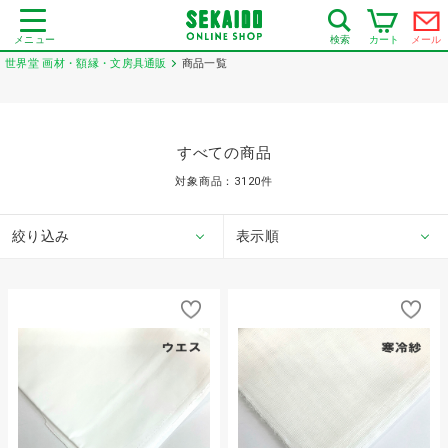
メニュー
カート
メール
検索
世界堂 画材・額縁・文房具通販
商品一覧
すべての商品
対象商品：
3120
件
絞り込み
表示順