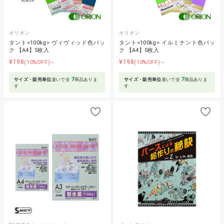
オリオン
オリオン
タント<100kg> ヴィヴィッド色パッ
タント<100kg> イルミナント色パッ
ク 【A4】5枚入
ク 【A4】5枚入
¥198
¥198
(10%OFF)～
(10%OFF)～
7
7
サイズ・販売単位
違いで全
商品ありま
サイズ・販売単位
違いで全
商品ありま
す
す