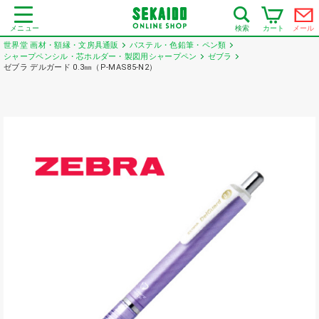
メニュー
カート
メール
検索
世界堂 画材・額縁・文房具通販
パステル・色鉛筆・ペン類
シャープペンシル・芯ホルダー・製図用シャープペン
ゼブラ
ゼブラ デルガード 0.3㎜（P-MAS85-N2）