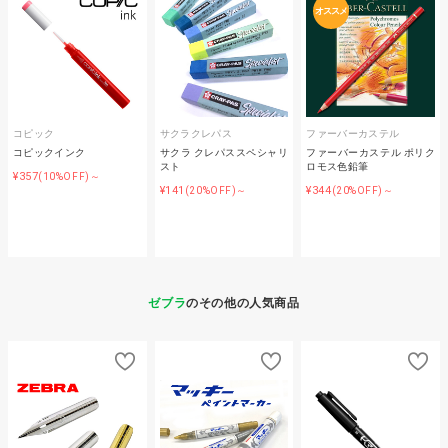
オススメ
コピック
サクラクレパス
ファーバーカステル
コピックインク
サクラ クレパススペシャリ
ファーバーカステル ポリク
スト
ロモス色鉛筆
¥357
(10%OFF)～
¥141
¥344
(20%OFF)～
(20%OFF)～
ゼブラ
のその他の人気商品