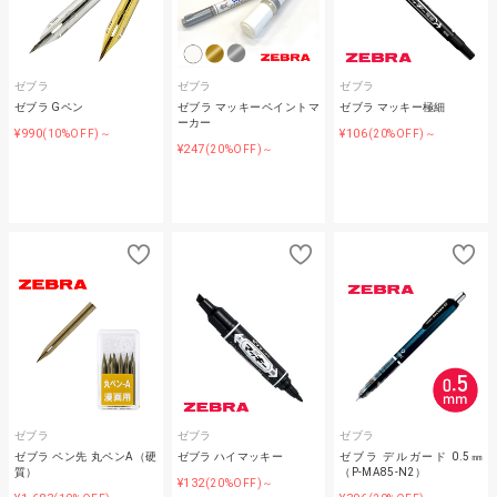
ゼブラ
ゼブラ
ゼブラ
ゼブラ Gペン
ゼブラ マッキーペイントマ
ゼブラ マッキー極細
ーカー
¥990
¥106
(10%OFF)～
(20%OFF)～
¥247
(20%OFF)～
ゼブラ
ゼブラ
ゼブラ
ゼブラ ペン先 丸ペンA（硬
ゼブラ ハイマッキー
ゼブラ デルガード 0.5㎜
質）
（P-MA85-N2）
¥132
(20%OFF)～