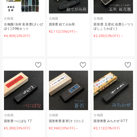
古梅園
古梅園
古梅園
古梅園/吉祥 彩美墨(さいび
固形墨 絵てがみ用
固形墨 五星紅花墨(いつつ
ぼく) 20色セット
ぼしこうかぼく)
¥2,112
(20%OFF)～
¥4,400
¥2,200
(20%OFF)
(20%OFF)～
古梅園
古梅園
古梅園
固形墨 べにばな 1丁
固形青墨 蒼苔(そうたい)
固形青墨 みちかぜ 0.7丁
¥5,280
¥3,960
¥2,112
(20%OFF)
(20%OFF)～
(20%OFF)