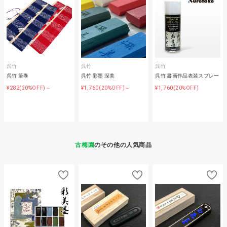
呉竹
呉竹
呉竹
呉竹 筆巻
呉竹 彩墨 深美
呉竹 書画作品表装スプレー
¥282
¥1,760
¥1,760
(20%OFF)～
(20%OFF)～
(20%OFF)
古梅園
のその他の人気商品