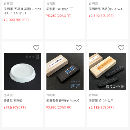
古梅園
古梅園
古梅園
固形墨 五星紅花墨(いつつ
固形墨 べにばな 1丁
固形青墨 聖品(せいひん)
ぼしこうかぼく)
¥5,280
¥2,640
(20%OFF)
(20%OFF)
¥2,200
(20%OFF)
墨運堂
古梅園
古梅園
墨運堂 画陶硯
固形青墨 蒼苔(そうたい)
固形墨 絵てがみ用
¥792
¥3,960
¥2,112
(20%OFF)
(20%OFF)
(20%OFF)