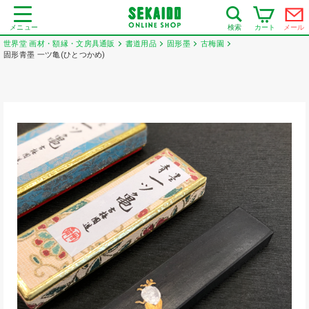
メニュー
カート
メール
検索
世界堂 画材・額縁・文房具通販
書道用品
固形墨
古梅園
固形青墨 一ツ亀(ひとつかめ)