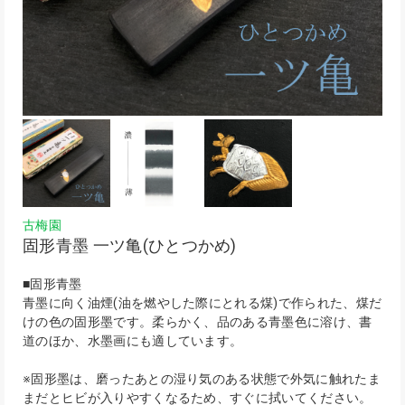
古梅園
固形青墨 一ツ亀(ひとつかめ)
■固形青墨
青墨に向く油煙(油を燃やした際にとれる煤)で作られた、煤だ
けの色の固形墨です。柔らかく、品のある青墨色に溶け、書
道のほか、水墨画にも適しています。
※固形墨は、磨ったあとの湿り気のある状態で外気に触れたま
まだとヒビが入りやすくなるため、すぐに拭いてください。