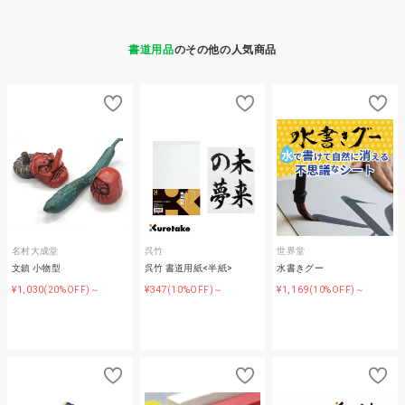
書道用品
のその他の人気商品
名村大成堂
呉竹
世界堂
文鎮 小物型
呉竹 書道用紙<半紙>
水書きグー
¥1,030
¥347
¥1,169
(20%OFF)～
(10%OFF)～
(10%OFF)～