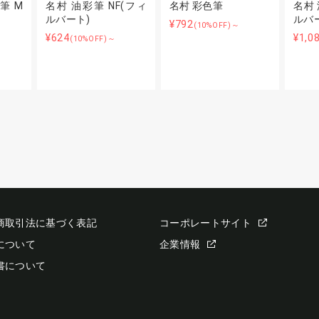
筆 M
名村 油彩筆 NF(フィ
名村 彩色筆
名村 
ルバート)
ルバ
¥792
(10%OFF)～
¥624
¥1,0
(10%OFF)～
商取引法に基づく表記
コーポレートサイト
について
企業情報
書について