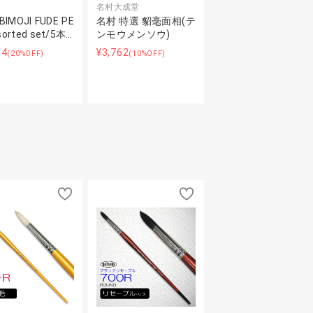
名村大成堂
IMOJI FUDE PE
名村 特選 貂毫面相(テ
sorted set/5本…
ンモウメンソウ)
84
¥3,762
(20%OFF)
(10%OFF)