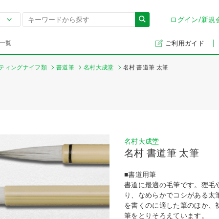
ログイン/新規
一覧
ご利用ガイド
ティングナイフ類
書道筆
名村大成堂
名村 書道筆 太筆
名村大成堂
名村 書道筆 太筆
■書道用筆
書道に最適の毛筆です。狸毛
り、なめらかでコシがある太
を書くのに適した筆のほか、
筆をとりそろえています。