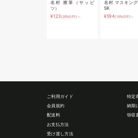
名村 擦筆（サッピ
名村 マスキング
ツ）
SK
¥123
¥594
(20%OFF)～
(10%OFF)～
ご利用ガイド
特定
会員規約
納期
配送料
領収
お支払方法
受け渡し方法