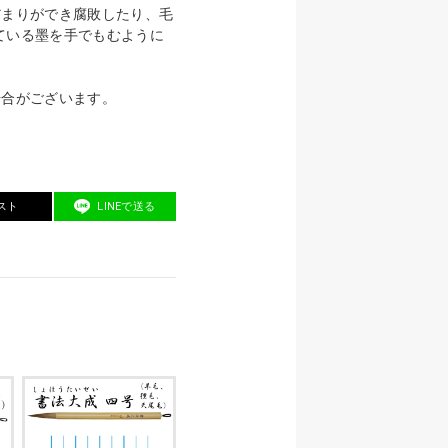
だまりができ腐敗したり、毛
ている墨を手でもむように
場合がございます。
スト
LINEで送る