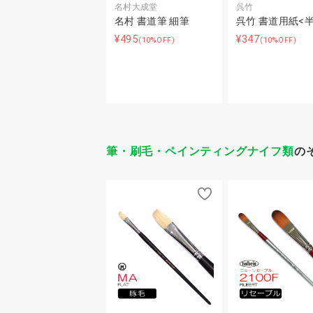
名村大成堂
呉竹
名村 書道筆 細筆
呉竹 書道用紙<
¥495
¥347
(10%OFF)
(10%OFF)
筆・刷毛・ペインティングナイフ類
の