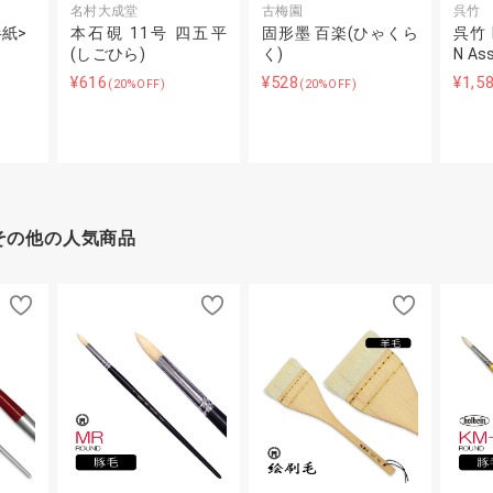
名村大成堂
古梅園
呉竹
半紙>
本石硯 11号 四五平
固形墨 百楽(ひゃくら
呉竹 B
(しごひら)
く)
N As
¥616
¥528
¥1,5
(20%OFF)
(20%OFF)
その他の人気商品