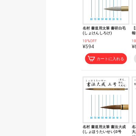
名村 書道用太筆 書研白毛
【
(しょけんしろけ)
報
10%OFF
1
¥594
¥
カートに入れる
名村 書道用太筆 書法大成
名
(しょほうたいせい)3号
大