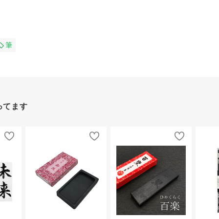
筆
ってます