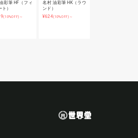
油彩筆 HF（フィ
名村 油彩筆 HK（ラウ
ート）
ンド）
89
¥624
(10%OFF)～
(10%OFF)～