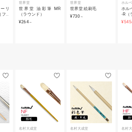
世界堂
世界堂
ホル
ューリ
世界堂 油彩筆 MR
世界堂 絵刷毛
ホルベ
（フ…
（ラウンド）
-R
¥730
～
¥264
¥545
～
名村大成堂
名村大成堂
名村