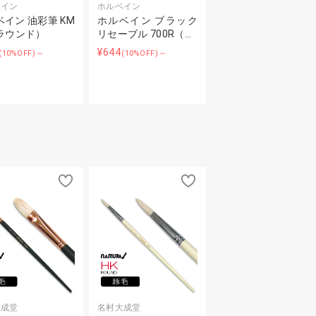
ベイン
ホルベイン
イン 油彩筆 KM
ホルベイン ブラック
（ラウンド）
リセーブル 700R（…
¥644
(10%OFF)～
(10%OFF)～
大成堂
名村大成堂