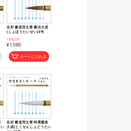
名村 書道用太筆 書法大成
(しょほうたいせい)4号
10%OFF
¥1,980
カートに入れる
道
名村 書道用太筆 特選書道
たい
大成(とくせんしょどうたい