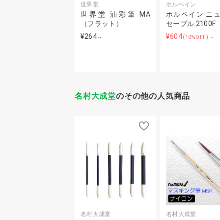
世界堂
ホルベイン
世界堂 油彩筆 MA
ホルベイン ニ
（フラット）
セーブル 2100F
¥264
¥604
～
(10%OFF)～
名村大成堂
のその他の人気商品
名村大成堂
名村大成堂