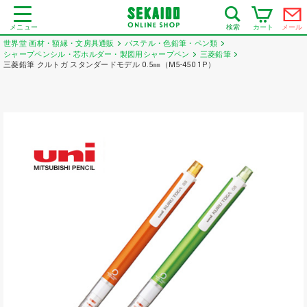
メニュー
カート
メール
検索
世界堂 画材・額縁・文房具通販
パステル・色鉛筆・ペン類
シャープペンシル・芯ホルダー・製図用シャープペン
三菱鉛筆
三菱鉛筆 クルトガ スタンダードモデル 0.5㎜（M5-450 1P）