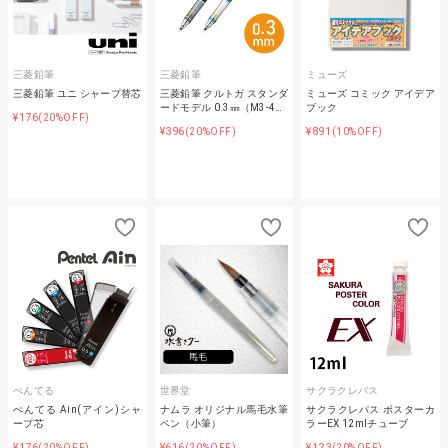
三菱鉛筆
三菱鉛筆
ミューズ
三菱鉛筆 ユニ シャープ替芯
三菱鉛筆 クルトガ スタンダ
ミューズ コミック アイデア
ードモデル 0.3㎜（M3-4…
ブック
¥176
(20%OFF)
¥396
¥891
(20%OFF)
(10%OFF)
ぺんてる
世界堂
サクラクレパス
ぺんてる Ain(アイン)シャ
ナムラ オリジナル馬毛水筆
サクラクレパス ポスターカ
ープ芯
ペン（小筆）
ラーEX 12mlチューブ
¥176
¥616
¥123
(20%OFF)
(20%OFF)
(20%OFF)