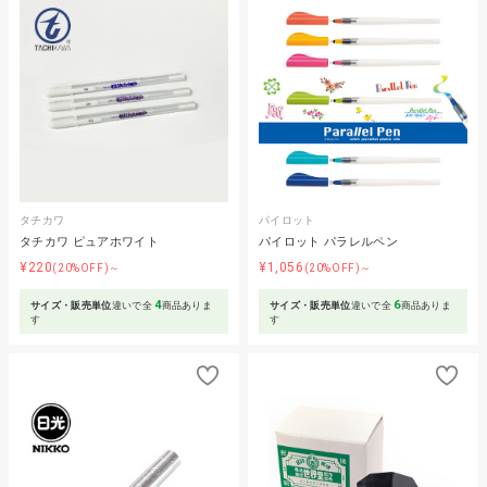
タチカワ
パイロット
タチカワ ピュアホワイト
パイロット パラレルペン
¥220
¥1,056
(20%OFF)～
(20%OFF)～
4
6
サイズ・販売単位
違いで全
商品ありま
サイズ・販売単位
違いで全
商品ありま
す
す