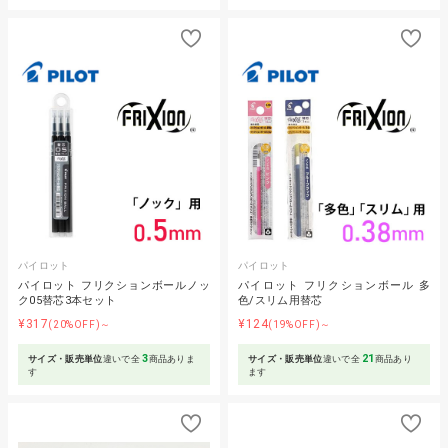
パイロット
パイロット
パイロット フリクションボールノッ
パイロット フリクションボール 多
ク05替芯3本セット
色/スリム用替芯
¥317
¥124
(20%OFF)～
(19%OFF)～
3
21
サイズ・販売単位
違いで全
商品ありま
サイズ・販売単位
違いで全
商品あり
す
ます