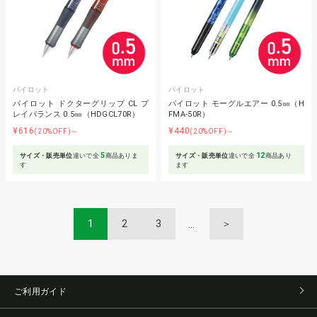
パイロット
パイロット
パイロット ドクターグリップ CL プ
パイロット モーグルエアー 0.5㎜（H
レイバランス 0.5㎜（HDGCL70R）
FMA-50R）
¥616
¥440
(20%OFF)～
(20%OFF)～
5
12
サイズ・販売単位
違いで全
商品ありま
サイズ・販売単位
違いで全
商品あり
す
ます
1
2
3
＞
ご利用ガイド