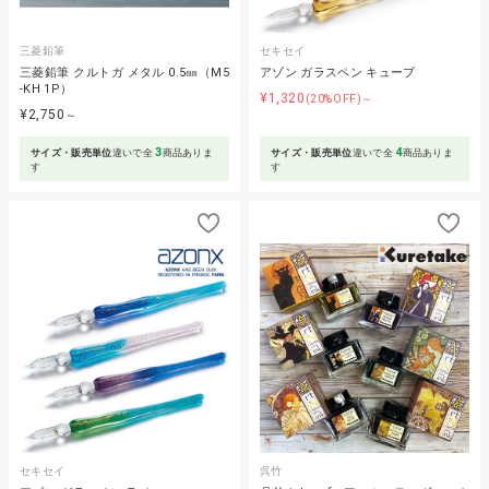
三菱鉛筆
セキセイ
三菱鉛筆 クルトガ メタル 0.5㎜（M5
アゾン ガラスペン キューブ
-KH 1P）
¥1,320
(20%OFF)～
¥2,750
～
3
4
サイズ・販売単位
違いで全
商品ありま
サイズ・販売単位
違いで全
商品ありま
す
す
セキセイ
呉竹