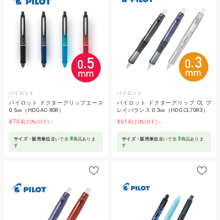
パイロット
パイロット
パイロット ドクターグリップエース
パイロット ドクターグリップ CL プ
0.5㎜（HDGAC-80R）
レイバランス 0.3㎜（HDGCL70R3）
¥704
¥616
(20%OFF)～
(20%OFF)～
8
3
サイズ・販売単位
違いで全
商品ありま
サイズ・販売単位
違いで全
商品ありま
す
す