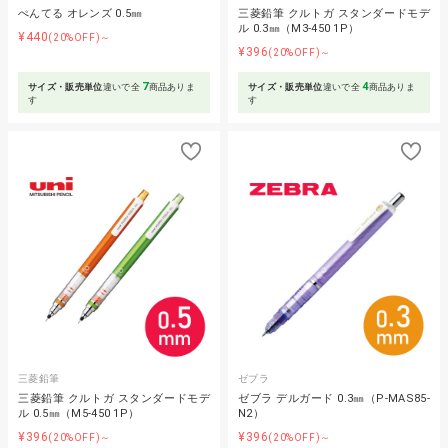
ぺんてる オレンズ 0.5㎜
三菱鉛筆 クルトガ スタンダードモデ
ル 0.3㎜（M3-450 1P）
¥440
(20%OFF)～
¥396
(20%OFF)～
7
4
サイズ・販売単位
違いで全
商品ありま
サイズ・販売単位
違いで全
商品ありま
す
す
三菱鉛筆
ゼブラ
三菱鉛筆 クルトガ スタンダードモデ
ゼブラ デルガード 0.3㎜（P-MAS85-
ル 0.5㎜（M5-450 1P）
N2）
¥396
¥396
(20%OFF)～
(20%OFF)～