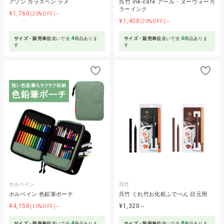
アゾン ガラスペン ラメ
呉竹 ink-cafe アール・ヌーヴォーカ
ラーインク
¥1,760
(20%OFF)～
¥1,408
(20%OFF)～
4
6
サイズ・販売単位
違いで全
商品ありま
サイズ・販売単位
違いで全
商品ありま
す
す
ホルベイン
呉竹
ホルベイン 色鉛筆ポーチ
呉竹 くれ竹お化粧ふでぺん 目元用
¥4,158
¥1,320
(10%OFF)～
～
4
8
サイズ・販売単位
違いで全
商品ありま
サイズ・販売単位
違いで全
商品ありま