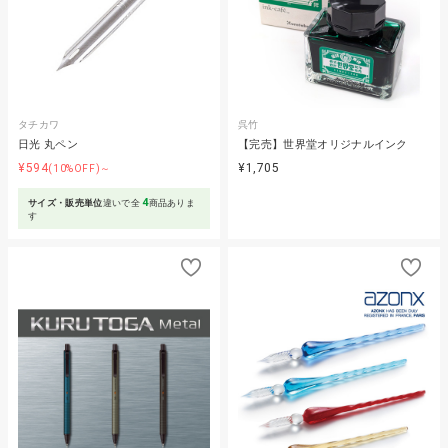
タチカワ
呉竹
日光 丸ペン
【完売】世界堂オリジナルインク
¥594
¥1,705
(10%OFF)～
4
サイズ・販売単位
違いで全
商品ありま
す