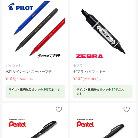
パイロット
ゼブラ
水性サインぺン スーパープチ
ゼブラ ハイマッキー
¥106
¥132
(20%OFF)～
(20%OFF)～
9
14
サイズ・販売単位
違いで全
商品ありま
サイズ・販売単位
違いで全
商品あり
す
ます