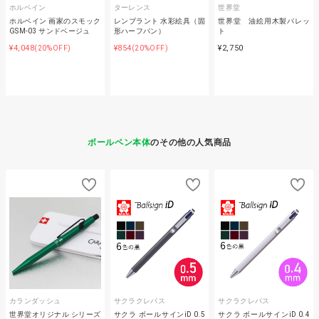
ホルベイン
ターレンス
世界堂
ホルベイン 画家のスモック
レンブラント 水彩絵具（固
世界堂 油絵用木製パレッ
GSM-03 サンドベージュ
形ハーフパン）
ト
¥4,048
¥854
¥2,750
(20%OFF)
(20%OFF)
ボールペン本体
のその他の人気商品
カランダッシュ
サクラクレパス
サクラクレパス
世界堂オリジナル シリーズ
サクラ ボールサインiD 0.5
サクラ ボールサインiD 0.4