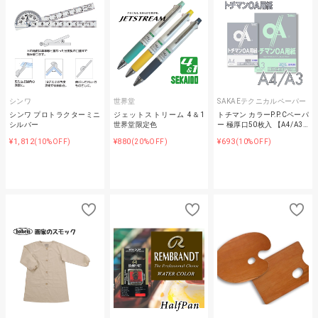
シンワ
世界堂
SAKAEテクニカルペーパー
シンワ プロトラクターミニ
ジェットストリーム 4＆1
トチマン カラーP.P.Cペーパ
シルバー
世界堂限定色
ー 極厚口50枚入 【A4/A3…
¥1,812
¥880
¥693
(10%OFF)
(20%OFF)
(10%OFF)