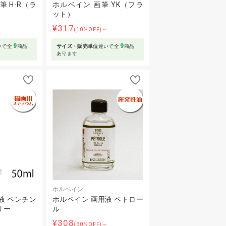
 H-R（ラ
ホルベイン 画筆 YK（フラ
ット）
¥317
～
(10%OFF)～
9
9
いで全
商品
サイズ・販売単位
違いで全
商品
あります
ホルベイン
液 ペンチン
ホルベイン 画用液 ペトロー
リー
ル
¥308
(30%OFF)～