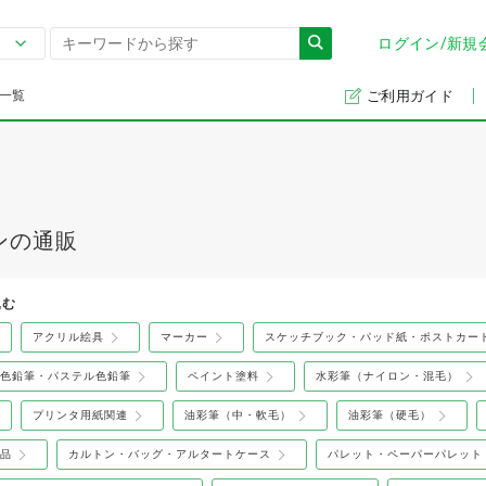
ログイン/新規
一覧
ご利用ガイド
ンの通販
込む
アクリル絵具
マーカー
スケッチブック・パッド紙・ポストカー
色鉛筆・パステル色鉛筆
ペイント塗料
水彩筆（ナイロン・混毛）
プリンタ用紙関連
油彩筆（中・軟毛）
油彩筆（硬毛）
品
カルトン・バッグ・アルタートケース
パレット・ペーパーパレット