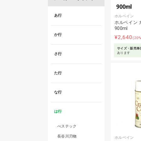
あ行
ホルベイン
ホルベイン 
900ml
か行
¥2,640
(20
サイズ・販売単
あります
さ行
た行
な行
は行
べステック
長谷川刃物
ホルベイン