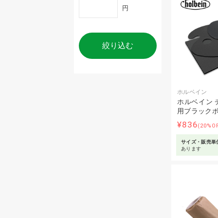
円
絞り込む
ホルベイン
ホルベイン 
用ブラック
¥836
(20%O
サイズ・販売単
あります