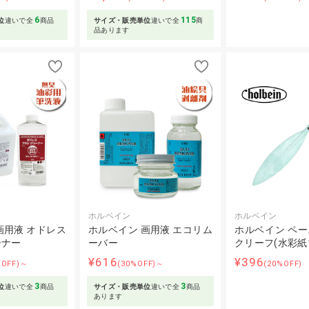
6
115
位
違いで全
商品
サイズ・販売単位
違いで全
商
品あります
ホルベイン
ホルベイン
画用液 オドレス
ホルベイン 画用液 エコリム
ホルベイン ペ
ーナー
ーバー
クリーフ(水彩紙
¥616
¥396
%OFF)～
(30%OFF)～
(20%OFF)
3
3
位
違いで全
商品
サイズ・販売単位
違いで全
商品
あります