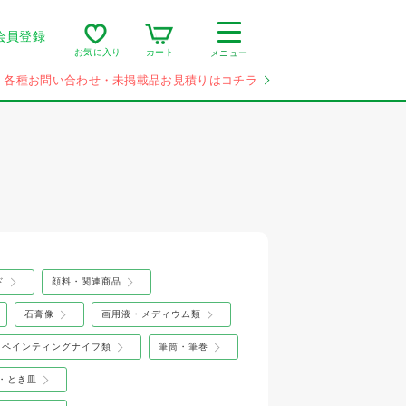
会員登録
カート
お気に入り
メニュー
各種お問い合わせ・未掲載品お見積りはコチラ
ド
顔料・関連商品
石膏像
画用液・メディウム類
ペインティングナイフ類
筆筒・筆巻
・とき皿