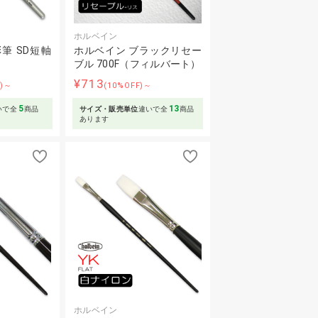
ホルベイン
筆 SD短軸
ホルベイン ブラックリセー
ブル 700F（フィルバート）
¥713
F)～
(10%OFF)～
5
13
いで全
商品
サイズ・販売単位
違いで全
商品
あります
ホルベイン