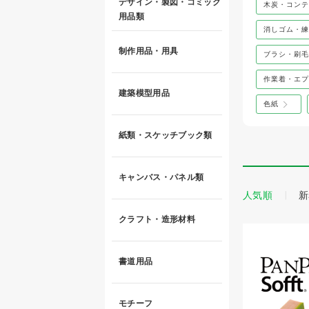
デザイン・製図・コミック
木炭・コンテ
用品類
消しゴム・練
制作用品・用具
ブラシ・刷毛
作業着・エプ
建築模型用品
色紙
紙類・スケッチブック類
キャンバス・パネル類
人気順
新
クラフト・造形材料
書道用品
モチーフ