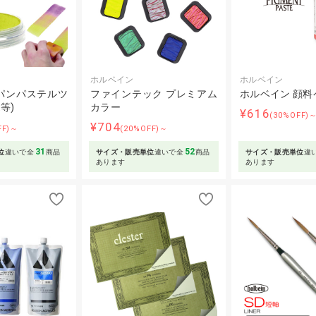
ホルベイン
ホルベイン
パンパステルツ
ファインテック プレミアム
ホルベイン 顔料
t等)
カラー
¥616
(30%OFF)
¥704
FF)～
(20%OFF)～
31
52
位
違いで全
商品
サイズ・販売単位
違いで全
商品
サイズ・販売単位
違
あります
あります