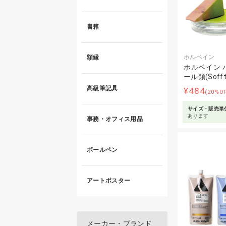
書籍
ホルベイン
額縁
ホルベイン 
ール類(Soff
高級筆記具
¥484
(20%O
サイズ・販売単
あります
事務・オフィス用品
ボールペン
アートポスター
メーカー・ブランド