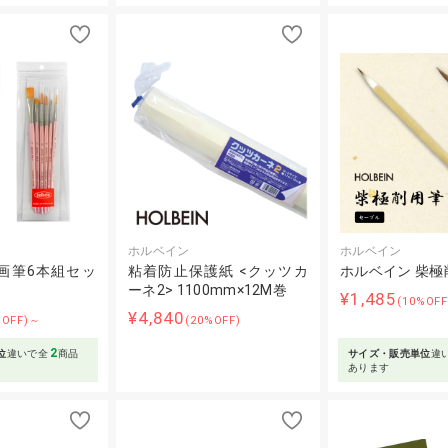
ホルベイン
ホルベイン
画筆6本組セッ
粘着防止保護紙 <クッツカ
ホルベイン 柴極
ーネ2> 1100mm×12M巻
¥1,485
(10%OF
¥4,840
%OFF)～
(20%OFF)
2
位
違いで全
商品
サイズ・販売単位
違
あります