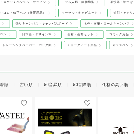
・スケッチペンシル・サッピツ
モデル人形・静物模型
筆洗器・油つぼ
りゴム・修正ペン（修正用品）
イーゼル・キャビネット
油彩・アクリ
張りキャンバス・キャンバスボード
木枠・画布・ロールキャンバス
ロン
日本画・デザイン筆
画箱・画箱セット
コミック用品
トレーシングペーパー・パック紙
チョークアート用品
ガラスペン
着順
古い順
50音昇順
50音降順
価格の高い順