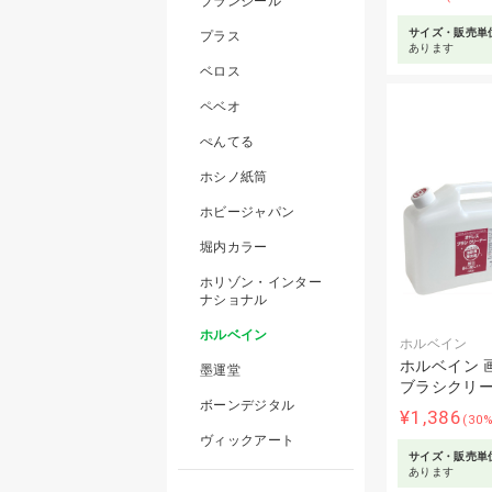
ブランジール
サイズ・販売単
プラス
あります
ベロス
ペベオ
ぺんてる
ホシノ紙筒
ホビージャパン
堀内カラー
ホリゾン・インター
ナショナル
ホルベイン
ホルベイン
ホルベイン 
墨運堂
ブラシクリ
ボーンデジタル
¥1,386
(30
ヴィックアート
サイズ・販売単
あります