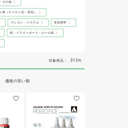
・その他
ル筆（ナイロン毛・混毛）
クレヨン・パステル
造形材料
紙・イラストボード・ロール紙
313
対象商品：
件
価格の安い順