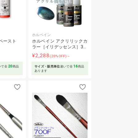
ホルベイン
ペースト
ホルベイン アクリリックカ
ラー［イリデッセンス］3…
～
¥2,288
(20%OFF)～
20
16
いで全
商品
サイズ・販売単位
違いで全
商品
あります