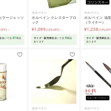
ホルベイン
ホルベイン
カラージェッソ
ホルベイン クレスターブロ
ホルベイン 油彩
ック
（ライナー）
¥1,089
¥1,238
%OFF)～
(10%OFF)～
(10%OF
21
5
位
違いで全
商品
サイズ・販売単位
違いで全
商品
サイズ・販売単位
違
あります
あります
ホルベイン
ホルベイン