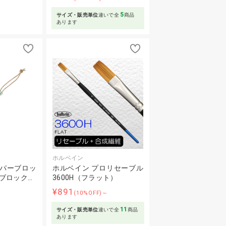
5
サイズ・販売単位
違いで全
商品
あります
ホルベイン
ーパーブロッ
ホルベイン プロリセーブル
ブロック…
3600H（フラット）
¥891
(10%OFF)～
11
サイズ・販売単位
違いで全
商品
あります