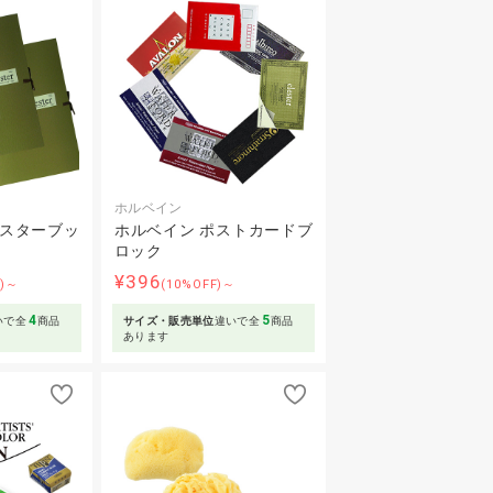
ホルベイン
レスターブッ
ホルベイン ポストカードブ
）
ロック
¥396
F)～
(10%OFF)～
4
5
いで全
商品
サイズ・販売単位
違いで全
商品
あります