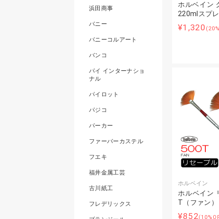
ホルベイン 
浜田商事
220mlスプ
バニー
¥1,320
(20
バニーコルアート
バンコ
パイ インターナショ
ナル
パイロット
パジコ
パーカー
ファーバーカステル
フエキ
福井金属工芸
ホルベイン
古川紙工
ホルベイン リ
T（ファン）
フレデリックス
¥852
(10%O