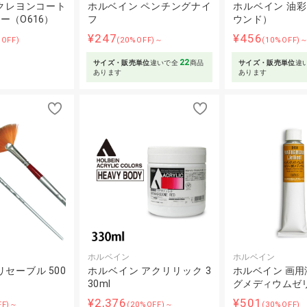
クレヨンコート
ホルベイン ペンチングナイ
ホルベイン 油彩筆
レー（O616）
フ
ウンド）
¥247
¥456
%OFF)
(20%OFF)～
(10%OFF)
22
サイズ・販売単位
違いで全
商品
サイズ・販売単位
違
あります
あります
ホルベイン
ホルベイン
セーブル 500
ホルベイン アクリリック 3
ホルベイン 画用
30ml
グメディウムゼ
¥2,376
¥501
FF)～
(20%OFF)～
(30%OFF)