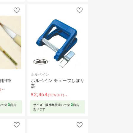
ホルベイン
削用筆
ホルベイン チューブしぼり
器
F)～
¥2,464
(20%OFF)～
3
2
いで全
商品
サイズ・販売単位
違いで全
商品
あります