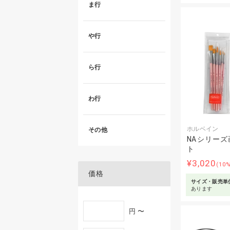
ま行
や行
ら行
わ行
ホルベイン
その他
NAシリーズ
ト
¥3,020
(10
価格
サイズ・販売単
あります
円 〜