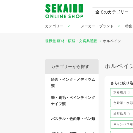
カテゴリー
メーカー・ブランド
特集
世界堂 画材・額縁・文房具通販
ホルベイン
ホルベイ
カテゴリーから探す
絵具・インク・メディウム
さらに絞り
類
水彩絵具
筆・刷毛・ペインティング
色鉛筆・水彩
ナイフ類
油彩絵具
パステル・色鉛筆・ペン類
キャンバス用