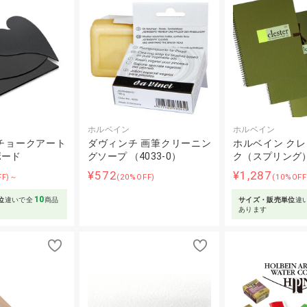
ホルベイン
ホルベイン
チョークアート
ダヴィンチ 画筆クリーニン
ホルベイン ク
ボード
グソープ （4033-0）
ク（スプリング
¥572
¥1,287
FF)～
(20%OFF)
(10%OF
10
位
違いで全
商品
サイズ・販売単位
違
あります