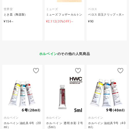
世界堂
ミューズ
ベロス
とき皿（陶器製）
ミューズ フェザーカルトン
ベロス 目玉クリップ＜大＞
¥154
¥2,112
¥90
～
(20%OFF)～
ホルベイン
のその他の人気商品
ホルベイン
ホルベイン
ホルベイン
ホルベイン 油絵具 6号（20
ホルベイン 透明水彩 2号
ホルベイン 油絵具 9号（40
ml）
（5ml）
ml）