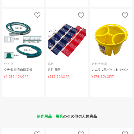
ウチダ
呉竹
名村大成堂
ウチダ 自在曲線定規
呉竹 筆巻
ナムラ L型バケツヒッセン
¥1,089
¥282
¥476
(10%OFF)
(20%OFF)
(20%OFF)
制作用品・用具
のその他の人気商品