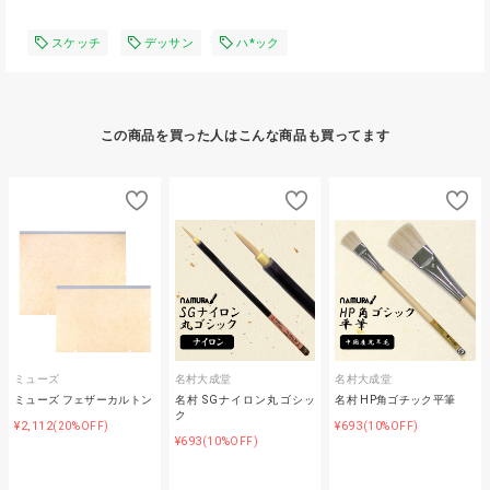
スケッチ
デッサン
ハ*ック
この商品を買った人はこんな商品も買ってます
ミューズ
名村大成堂
名村大成堂
ミューズ フェザーカルトン
名村 SGナイロン丸ゴシッ
名村 HP角ゴチック平筆
ク
¥2,112
¥693
(20%OFF)
(10%OFF)
¥693
(10%OFF)