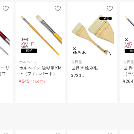
ホルベイン
世界堂
世界
ューリ
ホルベイン 油彩筆 KM
世界堂 絵刷毛
世界
（フ…
-F（フィルバート）
（ラ
¥730
～
¥545
¥264
(10%OFF)～