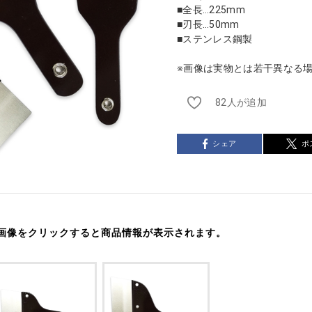
■全長…225mm
■刃長…50mm
■ステンレス鋼製
※画像は実物とは若干異なる
82人が追加
シェア
ポ
画像をクリックすると商品情報が表示されます。