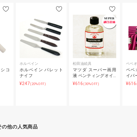
ホルベイン
松田油絵具
ペベ
ラシコ
ホルベイン パレット
マツダ スーパー画用
ペベ
ナイフ
液 ペンティングオイ…
イパ
¥247
¥616
¥616
(20%OFF)
(30%OFF)
その他の人気商品