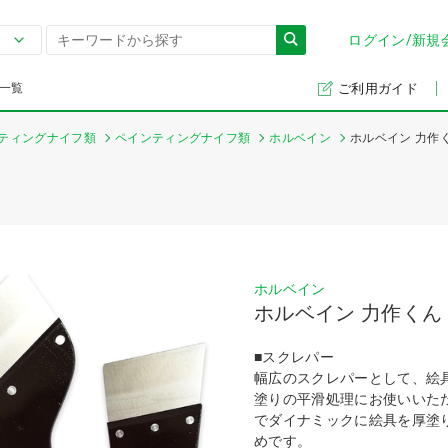
ログイン/新規
一覧
ご利用ガイド
ティングナイフ類
ペインティングナイフ類
ホルベイン
ホルベイン 力作
ホルベイン
ホルベイン 力作くん
■スクレパー
幅広のスクレパーとして、絵
塗りの平滑処理にお使いいた
でダイナミックに絵具を厚塗
めです。