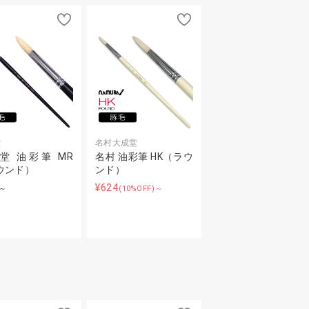
堂
名村大成堂
堂 油彩筆 MR
名村 油彩筆 HK（ラウ
ウンド）
ンド）
¥624
～
(10%OFF)～