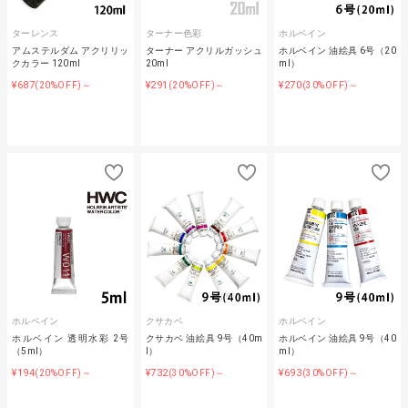
ターレンス
ターナー色彩
ホルベイン
アムステルダム アクリリッ
ターナー アクリルガッシュ
ホルベイン 油絵具 6号（20
クカラー 120ml
20ml
ml）
¥687
¥291
¥270
(20%OFF)～
(20%OFF)～
(30%OFF)～
ホルベイン
クサカベ
ホルベイン
ホルベイン 透明水彩 2号
クサカベ 油絵具 9号（40m
ホルベイン 油絵具 9号（40
（5ml）
l）
ml）
¥194
¥732
¥693
(20%OFF)～
(30%OFF)～
(30%OFF)～