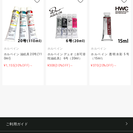
ホルベイン
ホルベイン
ホルベイン
ホルベイン 油絵具 20号(11
ホルベイン デュオ［水可溶
ホルベイン 透明水彩 5号
0ml)
性油絵具］ 6号（20ml）
（15ml）
¥1,155
¥308
¥370
(30%OFF)～
(30%OFF)～
(20%OFF)～
ご利用ガイド