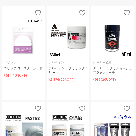
コピック
ホルベイン
ターナー色彩
コピック コースターカード
ホルベイン アクリリック 3
ターナー アクリルガッシュ
30ml
ブラックホール
¥614
(10%OFF)
¥2,376
¥933
(20%OFF)
(20%OFF)