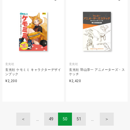
玄光社
玄光社
玄光社 ケモミミ キャラクターデザイ
玄光社 羽山淳一 アニメーターズ・ス
ンブック
ケッチ
¥2,200
¥2,420
＜
49
50
51
＞