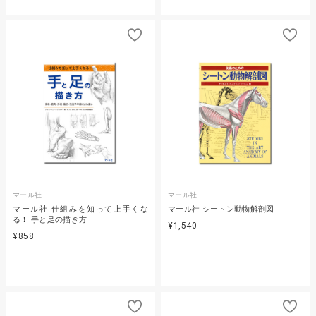
マール社
マール社
マール社 仕組みを知って上手くな
マール社 シートン動物解剖図
る！ 手と足の描き方
¥1,540
¥858