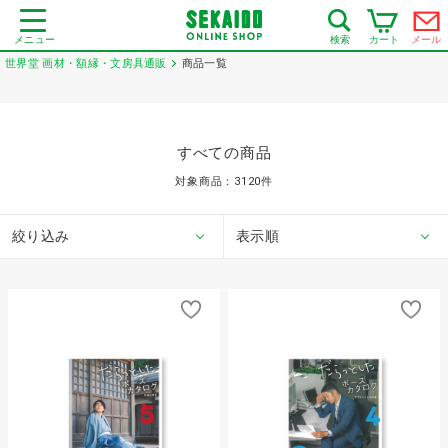
メニュー
カート
メール
検索
世界堂 画材・額縁・文房具通販
商品一覧
すべての商品
対象商品：
3120
件
絞り込み
表示順