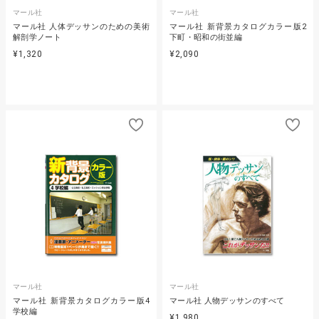
マール社
マール社
マール社 人体デッサンのための美術
マール社 新背景カタログカラー版2
解剖学ノート
下町・昭和の街並編
¥1,320
¥2,090
マール社
マール社
マール社 新背景カタログカラー版4
マール社 人物デッサンのすべて
学校編
¥1,980