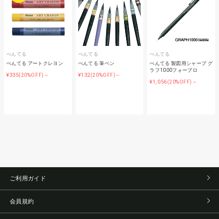
ぺんてる
ぺんてる
ぺんてる
ぺんてる アートクレヨン
ぺんてる 筆ペン
ぺんてる 製図用シャープ グ
ラフ1000フォープロ
¥335
¥132
(20%OFF)～
(20%OFF)～
¥1,056
(20%OFF)～
ご利用ガイド
会員規約