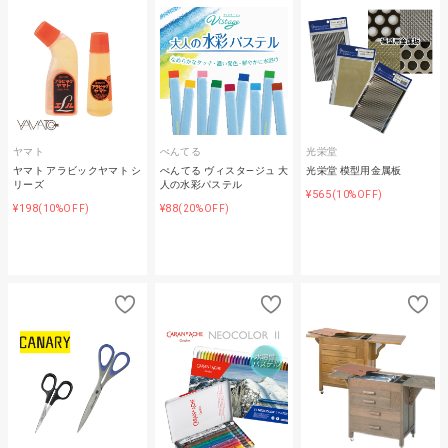
ヤマト
ぺんてる
光栄堂
ヤマト アラビックヤマト シ
ぺんてる ヴィスタ―ジュ 大
光栄堂 模型用金属板
リーズ
人の水彩パステル
¥565
(10%OFF)
¥198
¥88
(10%OFF)
(20%OFF)