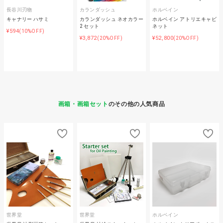
長谷川刃物
カランダッシュ
ホルベイン
キャナリー ハサミ
カランダッシュ ネオカラー
ホルベイン アトリエキャビ
2 セット
ネット
¥594
(10%OFF)
¥3,872
¥52,800
(20%OFF)
(20%OFF)
画箱・画箱セット
のその他の人気商品
世界堂
世界堂
ホルベイン