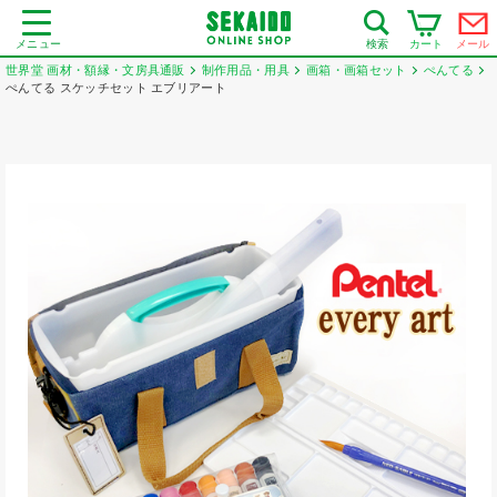
メニュー
カート
メール
検索
世界堂 画材・額縁・文房具通販
制作用品・用具
画箱・画箱セット
ぺんてる
ぺんてる スケッチセット エブリアート