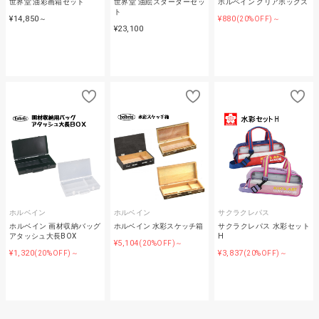
世界堂 油彩画箱セット
世界堂 油絵スターターセッ
ホルベイン クリアボックス
ト
¥14,850
¥880
～
(20%OFF)～
¥23,100
ホルベイン
ホルベイン
サクラクレパス
ホルベイン 画材収納バッグ
ホルベイン 水彩スケッチ箱
サクラクレパス 水彩セット
アタッシュ大長BOX
H
¥5,104
(20%OFF)～
¥1,320
¥3,837
(20%OFF)～
(20%OFF)～