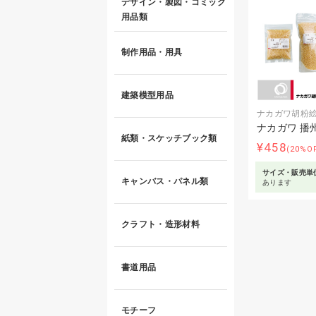
デザイン・製図・コミック
用品類
制作用品・用具
建築模型用品
ナカガワ胡粉
ナカガワ 播
紙類・スケッチブック類
¥458
(20%O
サイズ・販売単
キャンバス・パネル類
あります
クラフト・造形材料
書道用品
モチーフ