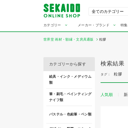
カテゴリー
メーカー・ブランド
特集
世界堂 画材・額縁・文房具通販
粒膠
検索結果
カテゴリーから探す
粒膠
タグ：
絵具・インク・メディウム
類
筆・刷毛・ペインティング
人気順
新
ナイフ類
パステル・色鉛筆・ペン類