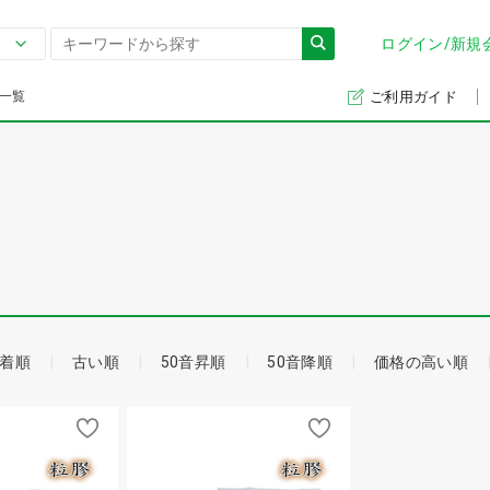
ログイン/新規
一覧
ご利用ガイド
着順
古い順
50音昇順
50音降順
価格の高い順