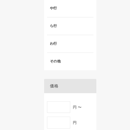
や行
ら行
わ行
その他
価格
円 〜
円