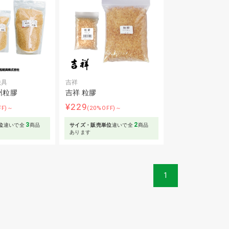
絵具
吉祥
州粒膠
吉祥 粒膠
¥229
FF)～
(20%OFF)～
3
2
位
違いで全
商品
サイズ・販売単位
違いで全
商品
あります
1