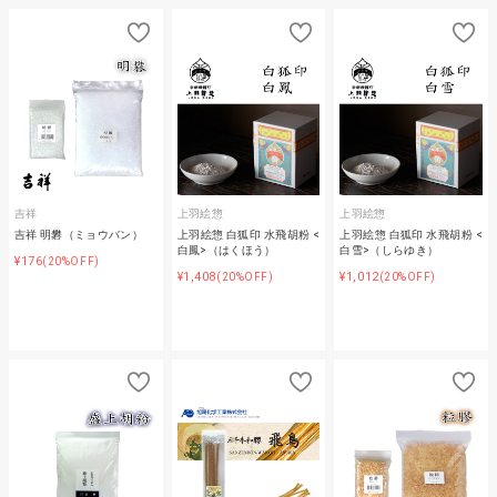
吉祥
上羽絵惣
上羽絵惣
吉祥 明礬（ミョウバン）
上羽絵惣 白狐印 水飛胡粉 <
上羽絵惣 白狐印 水飛胡粉 <
白鳳>（はくほう）
白雪>（しらゆき）
¥176
(20%OFF)
¥1,408
¥1,012
(20%OFF)
(20%OFF)