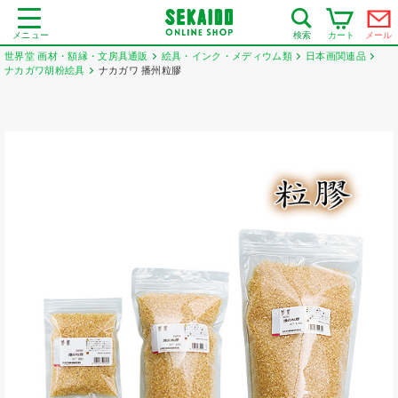
メニュー
カート
メール
検索
世界堂 画材・額縁・文房具通販
絵具・インク・メディウム類
日本画関連品
ナカガワ胡粉絵具
ナカガワ 播州粒膠