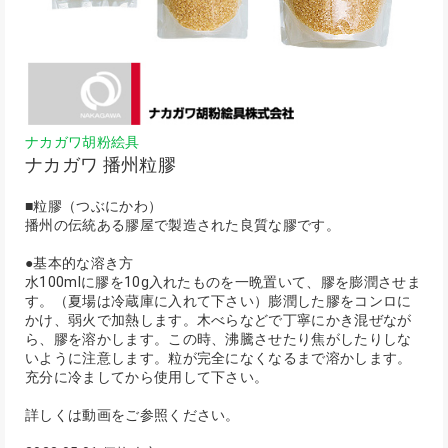
ナカガワ胡粉絵具
ナカガワ 播州粒膠
■粒膠（つぶにかわ）
播州の伝統ある膠屋で製造された良質な膠です。
●基本的な溶き方
水100mlに膠を10g入れたものを一晩置いて、膠を膨潤させま
す。（夏場は冷蔵庫に入れて下さい）膨潤した膠をコンロに
かけ、弱火で加熱します。木べらなどで丁寧にかき混ぜなが
ら、膠を溶かします。この時、沸騰させたり焦がしたりしな
いように注意します。粒が完全になくなるまで溶かします。
充分に冷ましてから使用して下さい。
詳しくは動画をご参照ください。