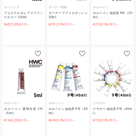
ターレンス
ターナー色彩
ホルベイン
アムステルダム アクリリッ
ターナー アクリルガッシュ
ホルベイン 油絵具 6号（20
クカラー 120ml
20ml
ml）
¥687
¥291
¥270
(20%OFF)～
(20%OFF)～
(30%OFF)～
ホルベイン
ホルベイン
クサカベ
ホルベイン 透明水彩 2号
ホルベイン 油絵具 9号（40
クサカベ 油絵具 9号（40m
（5ml）
ml）
l）
¥194
¥693
¥732
(20%OFF)～
(30%OFF)～
(30%OFF)～