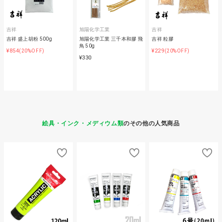
吉祥
旭陽化学工業
吉祥
吉祥 盛上胡粉 500g
旭陽化学工業 三千本和膠 飛
吉祥 粒膠
鳥 50g
¥854
¥229
(20%OFF)
(20%OFF)
¥330
絵具・インク・メディウム類
のその他の人気商品