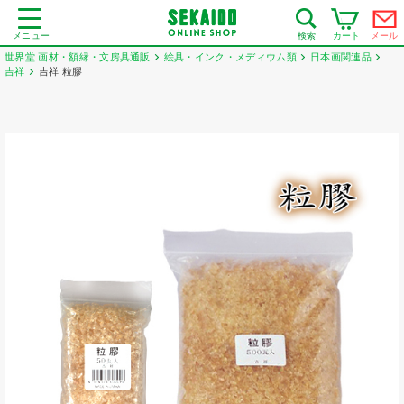
メニュー
カート
メール
検索
世界堂 画材・額縁・文房具通販
絵具・インク・メディウム類
日本画関連品
吉祥
吉祥 粒膠