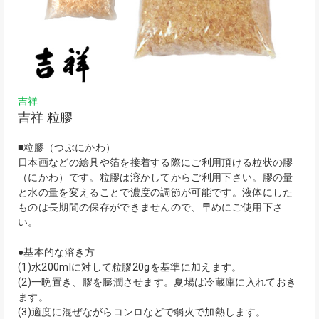
吉祥
吉祥 粒膠
■粒膠（つぶにかわ）
日本画などの絵具や箔を接着する際にご利用頂ける粒状の膠
（にかわ）です。粒膠は溶かしてからご利用下さい。膠の量
と水の量を変えることで濃度の調節が可能です。液体にした
ものは長期間の保存ができませんので、早めにご使用下さ
い。
●基本的な溶き方
(1)水200mlに対して粒膠20gを基準に加えます。
(2)一晩置き、膠を膨潤させます。夏場は冷蔵庫に入れておき
ます。
(3)適度に混ぜながらコンロなどで弱火で加熱します。