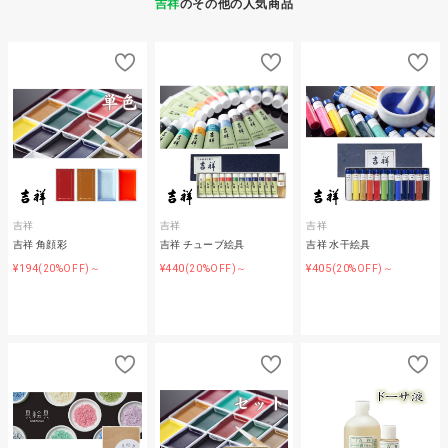
吉祥
のその他の人気商品
吉祥
吉祥
吉祥
吉祥 角顔彩
吉祥 チューブ絵具
吉祥 水干絵具
¥194
¥440
¥405
(20%OFF)～
(20%OFF)～
(20%OFF)～