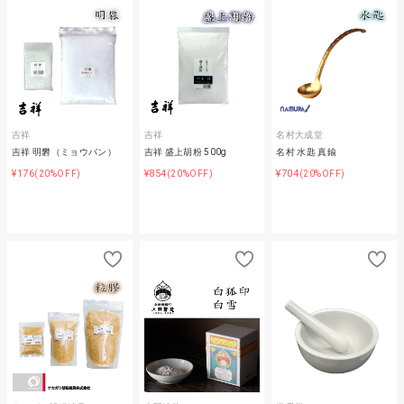
吉祥
吉祥
名村大成堂
吉祥 明礬（ミョウバン）
吉祥 盛上胡粉 500g
名村 水匙 真鍮
¥176
¥854
¥704
(20%OFF)
(20%OFF)
(20%OFF)