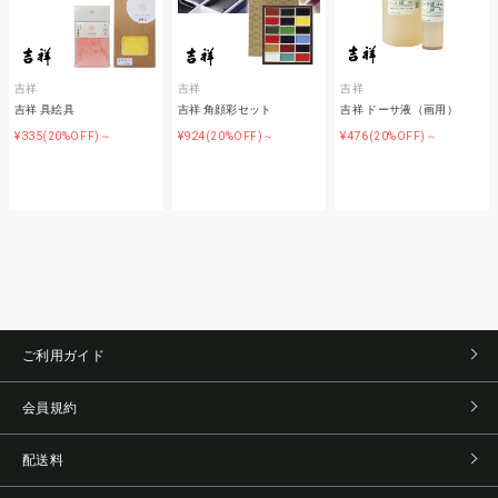
吉祥
吉祥
吉祥
吉祥 具絵具
吉祥 角顔彩セット
吉祥 ドーサ液（画用）
¥335
¥924
¥476
(20%OFF)～
(20%OFF)～
(20%OFF)～
ご利用ガイド
会員規約
配送料