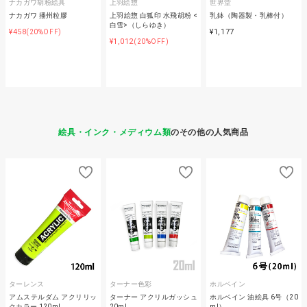
ナカガワ胡粉絵具
上羽絵惣
世界堂
ナカガワ 播州粒膠
上羽絵惣 白狐印 水飛胡粉 <
乳鉢（陶器製・乳棒付）
白雪>（しらゆき）
¥458
¥1,177
(20%OFF)
¥1,012
(20%OFF)
絵具・インク・メディウム類
のその他の人気商品
ターレンス
ターナー色彩
ホルベイン
アムステルダム アクリリッ
ターナー アクリルガッシュ
ホルベイン 油絵具 6号（20
クカラー 120ml
20ml
ml）