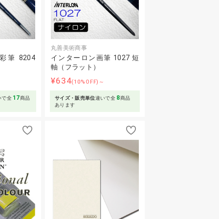
丸善美術商事
筆 8204
インターロン画筆 1027 短
軸（フラット）
¥634
～
(10%OFF)～
17
8
いで全
商品
サイズ・販売単位
違いで全
商品
あります