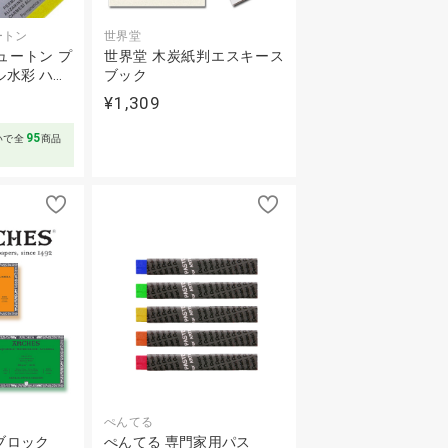
ートン
世界堂
ュートン プ
世界堂 木炭紙判エスキース
水彩 ハ…
ブック
¥1,309
～
95
いで全
商品
ぺんてる
ブロック
ぺんてる 専門家用パス