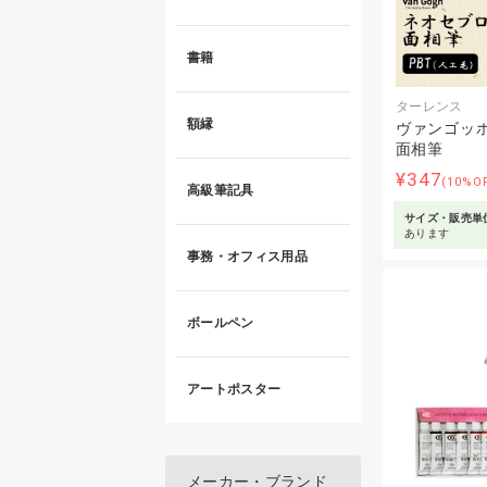
書籍
ターレンス
額縁
ヴァンゴッホ
面相筆
¥347
(10%O
高級筆記具
サイズ・販売単
あります
事務・オフィス用品
ボールペン
アートポスター
メーカー・ブランド