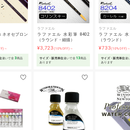
ラファエル
ラファエル
 ネオセブロン
ラファエル 水彩筆 8402
ラファエル 水彩
（ラウンド・細描）
（ラウンド）
¥3,723
¥733
FF)～
(10%OFF)～
(10%OFF)
3
13
位
違いで全
商品
サイズ・販売単位
違いで全
商品
サイズ・販売単位
違
あります
あります