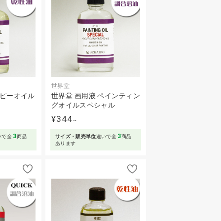
世界堂
ポピーオイル
世界堂 画用液 ペインティン
グオイルスペシャル
¥344
～
3
3
いで全
商品
サイズ・販売単位
違いで全
商品
あります