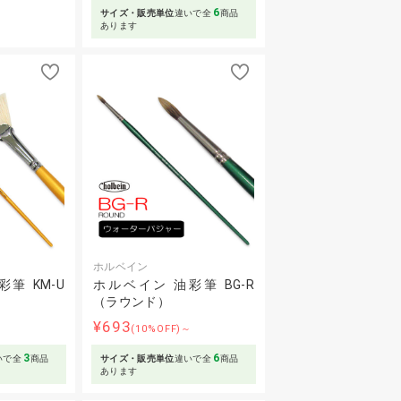
6
サイズ・販売単位
違いで全
商品
あります
ホルベイン
筆 KM-U
ホルベイン 油彩筆 BG-R
（ラウンド）
¥693
～
(10%OFF)～
3
6
いで全
商品
サイズ・販売単位
違いで全
商品
あります