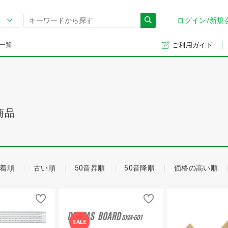
ログイン/新規
一覧
ご利用ガイド
商品
着順
古い順
50音昇順
50音降順
価格の高い順
SALE