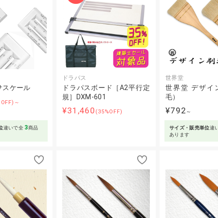
ドラパス
世界堂
サスケール
ドラパスボード［A2平行定
世界堂 デザイ
規］DXM-601
毛）
%OFF)～
¥31,460
¥792
(35%OFF)
～
3
位
違いで全
商品
サイズ・販売単位
違
あります