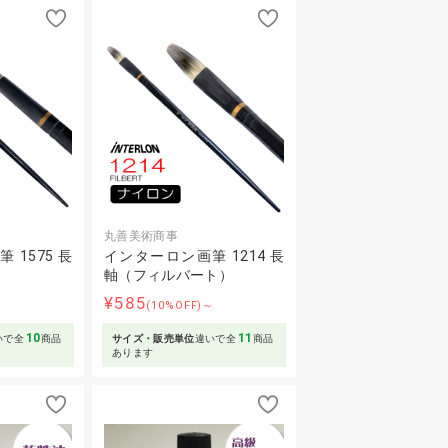
丸善美術商事
1575 長
インターロン画筆 1214 長
軸（フィルバート）
¥585
～
(10%OFF)～
10
11
いで全
商品
サイズ・販売単位
違いで全
商品
あります