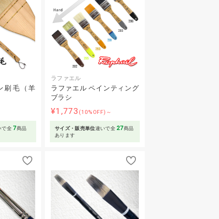
ラファエル
ン刷毛（羊
ラファエル ペインティング
ブラシ
¥1,773
(10%OFF)～
7
27
いで全
商品
サイズ・販売単位
違いで全
商品
あります