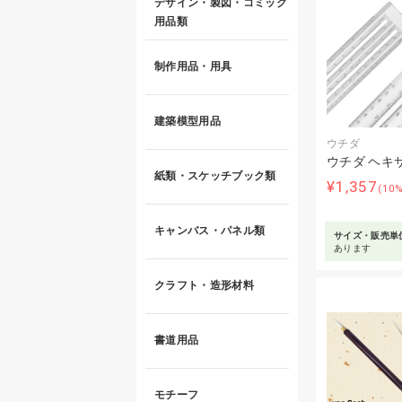
デザイン・製図・コミック
用品類
制作用品・用具
建築模型用品
ウチダ
ウチダ ヘキ
紙類・スケッチブック類
¥1,357
(10
キャンバス・パネル類
サイズ・販売単
あります
クラフト・造形材料
書道用品
モチーフ