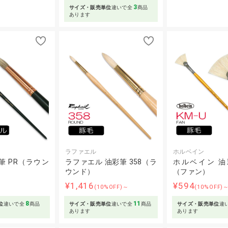
3
サイズ・販売単位
違いで全
商品
あります
ラファエル
ホルベイン
筆 PR（ラウン
ラファエル 油彩筆 358（ラ
ホルベイン 油彩
ウンド）
（ファン）
¥1,416
¥594
(10%OFF)～
(10%OFF)
8
11
位
違いで全
商品
サイズ・販売単位
違いで全
商品
サイズ・販売単位
違
あります
あります