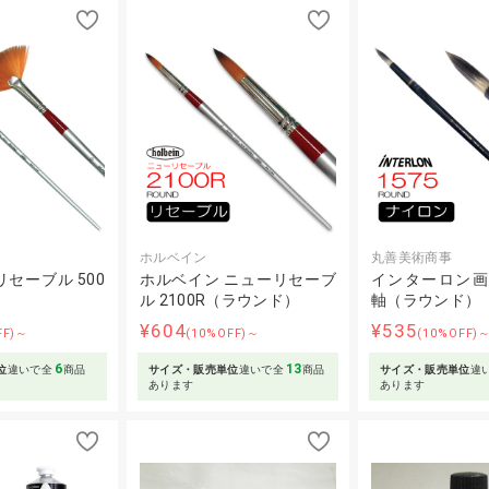
ホルベイン
丸善美術商事
セーブル 500
ホルベイン ニューリセーブ
インターロン画筆 
ル 2100R（ラウンド）
軸（ラウンド）
¥604
¥535
FF)～
(10%OFF)～
(10%OFF)
6
13
位
違いで全
商品
サイズ・販売単位
違いで全
商品
サイズ・販売単位
違
あります
あります