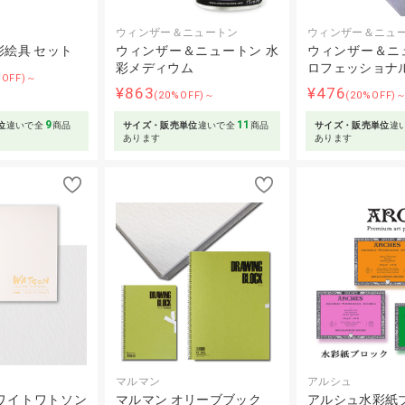
ウィンザー＆ニュートン
ウィンザー＆ニュ
彩絵具 セット
ウィンザー＆ニュートン 水
ウィンザー＆ニ
彩メディウム
ロフェッショナル
%OFF)～
¥863
¥476
(20%OFF)～
(20%OFF)
9
11
位
違いで全
商品
サイズ・販売単位
違いで全
商品
サイズ・販売単位
違
あります
あります
マルマン
アルシュ
ワイトワトソン
マルマン オリーブブック
アルシュ水彩紙