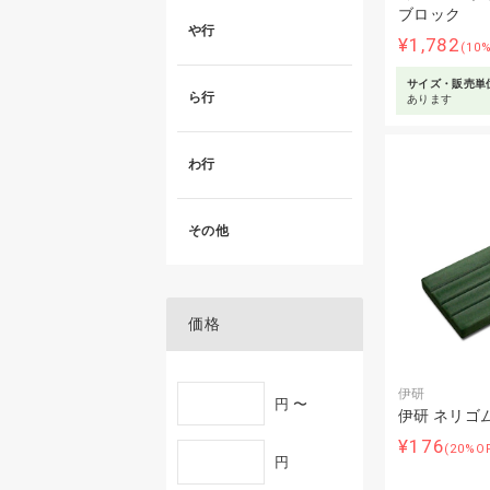
ブロック
や行
¥1,782
(10
サイズ・販売単
ら行
あります
わ行
その他
価格
伊研
円 〜
伊研 ネリゴム 
¥176
(20%O
円