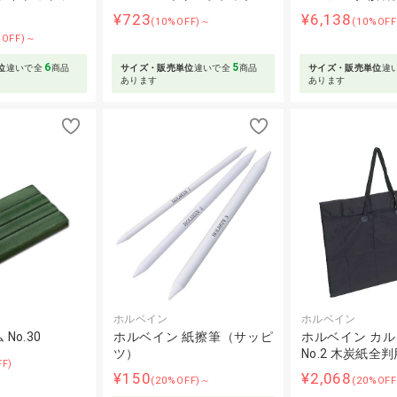
¥723
¥6,138
(10%OFF)～
(10%OF
%OFF)～
6
5
位
違いで全
商品
サイズ・販売単位
違いで全
商品
サイズ・販売単位
違
あります
あります
ホルベイン
ホルベイン
No.30
ホルベイン 紙擦筆（サッピ
ホルベイン カ
ツ）
No.2 木炭紙全判
FF)
¥150
¥2,068
(20%OFF)～
(20%OFF