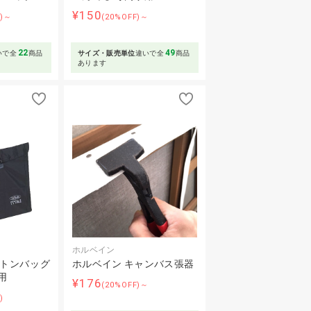
¥150
F)～
(20%OFF)～
22
49
いで全
商品
サイズ・販売単位
違いで全
商品
あります
ホルベイン
ルトンバッグ
ホルベイン キャンバス張器
用
¥176
(20%OFF)～
)