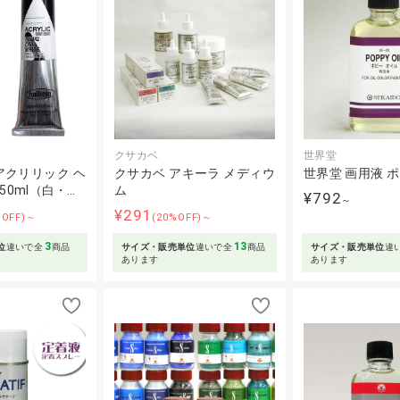
クサカベ
世界堂
アクリリック ヘ
クサカベ アキーラ メディウ
世界堂 画用液 
50ml（白・…
ム
¥792
～
¥291
%OFF)～
(20%OFF)～
3
13
位
違いで全
商品
サイズ・販売単位
違いで全
商品
サイズ・販売単位
違
あります
あります