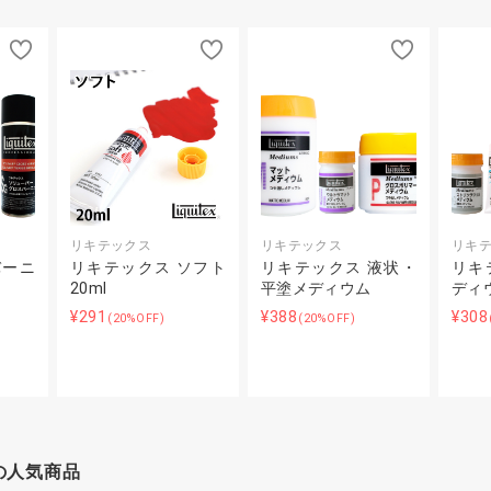
リキテックス
リキテックス
リキ
バーニ
リキテックス ソフト
リキテックス 液状・
リキ
）
20ml
平塗メディウム
ディ
¥291
¥388
¥308
(20%OFF)
(20%OFF)
の人気商品