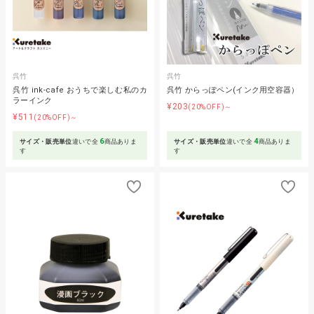
呉竹
呉竹
呉竹 ink-cafe おうちで楽しむ私のカ
呉竹 からっぽペン(インク用空容器）
ラーインク
¥203
(20%OFF)～
¥511
(20%OFF)～
6
4
サイズ・販売単位
違いで全
商品ありま
サイズ・販売単位
違いで全
商品ありま
す
す