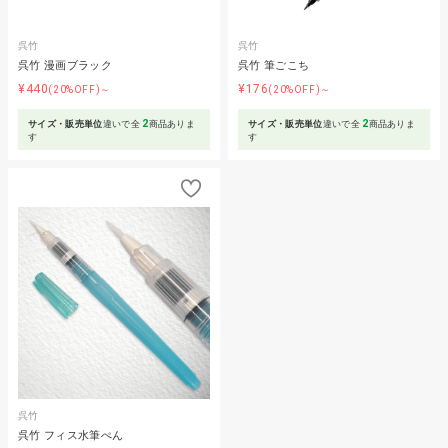
呉竹
呉竹
呉竹 漫画ブラック
呉竹 筆ごこち
¥440
¥176
(20%OFF)～
(20%OFF)～
2
2
サイズ・販売単位
違いで全
商品ありま
サイズ・販売単位
違いで全
商品ありま
す
す
呉竹
呉竹 フィス水筆ぺん