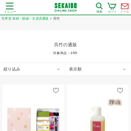
メニュー
カート
メール
検索
世界堂 画材・額縁・文房具通販
呉竹
呉竹の通販
対象商品：
69
件
絞り込み
表示順