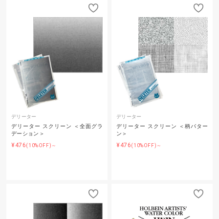
デリーター
デリーター
デリーター スクリーン ＜全面グラ
デリーター スクリーン ＜柄パター
デーション＞
ン＞
¥476
¥476
(10%OFF)～
(10%OFF)～