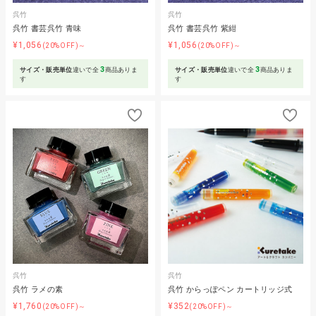
呉竹
呉竹
呉竹 書芸呉竹 青味
呉竹 書芸呉竹 紫紺
¥1,056
¥1,056
(20%OFF)～
(20%OFF)～
3
3
サイズ・販売単位
違いで全
商品ありま
サイズ・販売単位
違いで全
商品ありま
す
す
呉竹
呉竹
呉竹 ラメの素
呉竹 からっぽペン カートリッジ式
¥1,760
¥352
(20%OFF)～
(20%OFF)～