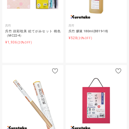
呉竹
呉竹
呉竹 顔彩耽美 絵てがみセット 桃色
呉竹 膠液 180ml(BB19-18)
（MC22-4）
¥528
(20%OFF)
¥1,936
(20%OFF)