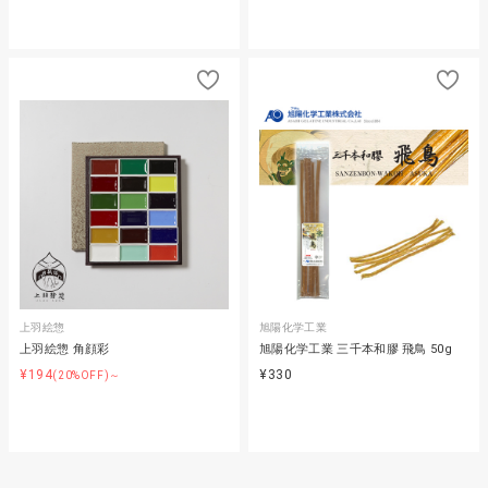
上羽絵惣
旭陽化学工業
上羽絵惣 角顔彩
旭陽化学工業 三千本和膠 飛鳥 50g
¥194
¥330
(20%OFF)～