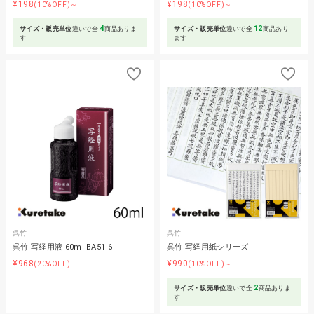
¥198
¥198
(10%OFF)～
(10%OFF)～
4
12
サイズ・販売単位
違いで全
商品ありま
サイズ・販売単位
違いで全
商品あり
す
ます
呉竹
呉竹
呉竹 写経用液 60ml BA51-6
呉竹 写経用紙シリーズ
¥968
¥990
(20%OFF)
(10%OFF)～
2
サイズ・販売単位
違いで全
商品ありま
す