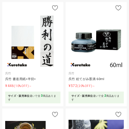
呉竹
呉竹
呉竹 書道用紙<半切>
呉竹 絵てがみ墨滴 60ml
¥446
¥572
(10%OFF)～
(20%OFF)～
3
2
サイズ・販売単位
違いで全
商品ありま
サイズ・販売単位
違いで全
商品ありま
す
す