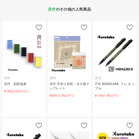
呉竹
のその他の人気商品
呉竹
呉竹
呉竹
呉竹 顔彩耽美
呉竹 手作り封筒・ポチ袋テ
ZIG MANGAKA フレキシ
ンプレート
ブル
¥185
(20%OFF)～
¥495
¥198
(10%OFF)～
(10%OFF)～
NEW