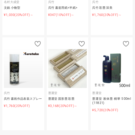
名村大成堂
呉竹
呉竹
文鎮 小物型
呉竹 書道用紙<半紙>
呉竹 彩墨 深美
¥1,030
¥347
¥1,760
(20%OFF)～
(10%OFF)～
(20%OFF)～
呉竹
墨運堂
墨運堂
呉竹 書画作品表装スプレー
墨運堂 固形墨 彩墨
墨運堂 液体墨 桐華 500ml
(11821)
¥1,760
¥3,168
(20%OFF)
(20%OFF)～
¥5,720
(20%OFF)