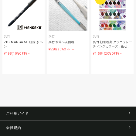
呉竹
呉竹
呉竹
ZIG MANGAKA 細描きペ
呉竹 水筆ぺん面相
呉竹 顔彩耽美 グラニュレー
ン
ティングカラーズ 5色セ…
¥528
(20%OFF)～
¥198
¥1,584
(10%OFF)～
(20%OFF)～
ご利用ガイド
会員規約