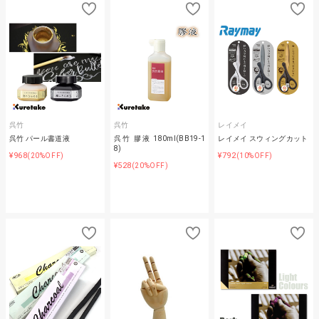
呉竹
呉竹
レイメイ
呉竹 パール書道液
呉竹 膠液 180ml(BB19-1
レイメイ スウィングカット
8)
¥968
¥792
(20%OFF)
(10%OFF)
¥528
(20%OFF)