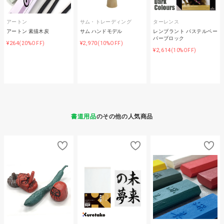
アートン
サム・トレーディング
ターレンス
アートン 素描木炭
サム ハンドモデル
レンブラント パステルペー
パーブロック
¥264
¥2,970
(20%OFF)
(10%OFF)
¥2,614
(10%OFF)
書道用品
のその他の人気商品