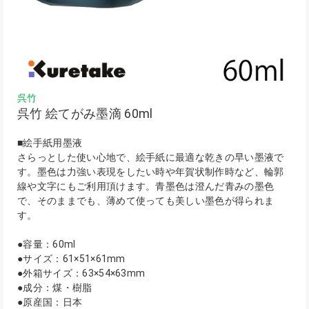
呉竹
呉竹 絵てがみ墨滴 60ml
■絵手紙用墨液
さらっとした使い心地で、絵手紙に最適な乾きの早い墨液で
す。墨色は力強い表現をしたい時や年賀状制作時など、輪郭
線や文字にもご利用頂けます。青墨色は澄んだ青みの墨色
で、そのままでも、薄めて使っても美しい墨色が得られま
す。
●容量：60ml
●サイズ：61×51×61mm
●外箱サイズ：63×54×63mm
●成分：煤・樹脂
●原産国：日本