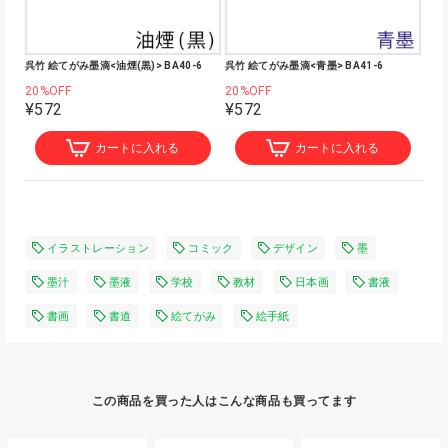
呉竹 絵てがみ墨滴<油煙(黒)> BA40-6
呉竹 絵てがみ墨滴<青墨> BA41-6
20%OFF
20%OFF
¥572
¥572
カートに入れる
カートに入れる
イラストレーション
コミック
デザイン
墨
墨汁
墨液
学校
教材
日本画
書液
書画
書道
絵てがみ
絵手紙
この商品を買った人はこんな商品も買ってます