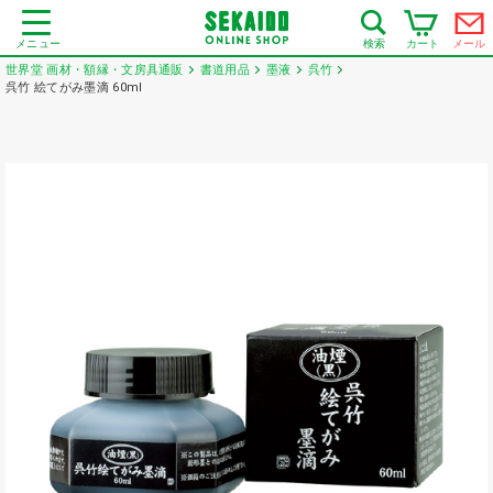
メニュー
カート
メール
検索
世界堂 画材・額縁・文房具通販
書道用品
墨液
呉竹
呉竹 絵てがみ墨滴 60ml