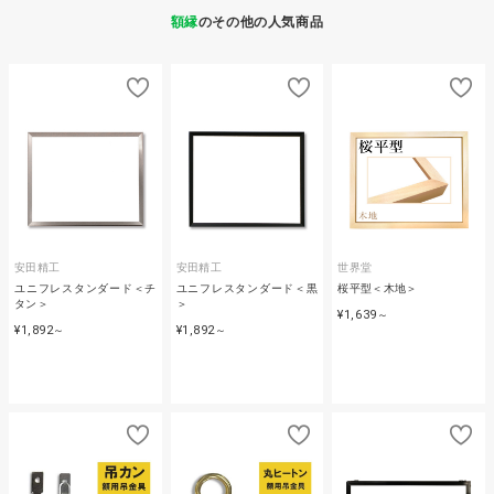
額縁
のその他の人気商品
安田精工
安田精工
世界堂
ユニフレスタンダード＜チ
ユニフレスタンダード＜黒
桜平型＜木地＞
タン＞
＞
¥1,639
～
¥1,892
¥1,892
～
～