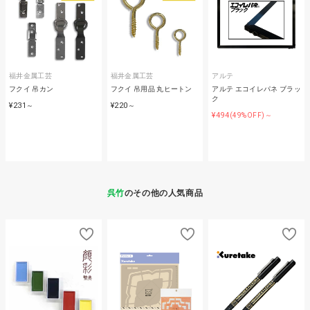
福井金属工芸
福井金属工芸
アルテ
フクイ 吊カン
フクイ 吊用品 丸ヒートン
アルテ エコイレパネ ブラッ
ク
¥231
¥220
～
～
¥494
(49%OFF)～
呉竹
のその他の人気商品