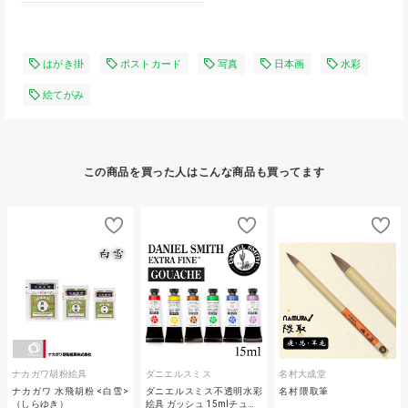
はがき掛
ポストカード
写真
日本画
水彩
絵てがみ
この商品を買った人はこんな商品も買ってます
ナカガワ胡粉絵具
ダニエルスミス
名村大成堂
ナカガワ 水飛胡粉 <白雪>
ダニエルスミス不透明水彩
名村 隈取筆
（しらゆき）
絵具 ガッシュ 15mlチュ…