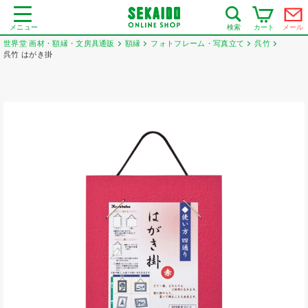
メニュー
カート
メール
検索
世界堂 画材・額縁・文房具通販
額縁
フォトフレーム・写真立て
呉竹
呉竹 はがき掛