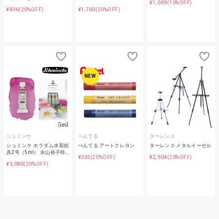
¥1,089
(10%OFF)
¥836
¥1,760
(20%OFF)
(20%OFF)
NEW
シュミンケ
ぺんてる
ターレンス
シュミンケ ホラダム水彩絵
ぺんてる アートクレヨン
ターレンス メタルイーゼル
具2号（5ml） 永山裕子特…
¥335
¥2,904
(20%OFF)
(20%OFF)
¥3,080
(20%OFF)