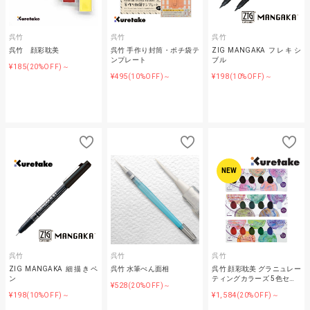
呉竹
呉竹
呉竹
呉竹 顔彩耽美
呉竹 手作り封筒・ポチ袋テ
ZIG MANGAKA フレキシ
ンプレート
ブル
¥185
(20%OFF)～
¥495
¥198
(10%OFF)～
(10%OFF)～
NEW
呉竹
呉竹
呉竹
ZIG MANGAKA 細描きペ
呉竹 水筆ぺん面相
呉竹 顔彩耽美 グラニュレー
ン
ティングカラーズ 5色セ…
¥528
(20%OFF)～
¥198
¥1,584
(10%OFF)～
(20%OFF)～