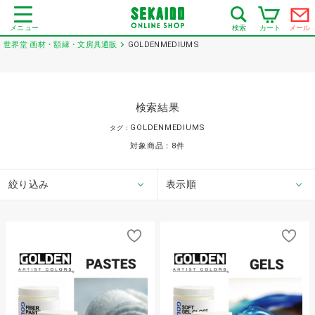
メニュー
カート
メール
検索
世界堂 画材・額縁・文房具通販
GOLDENMEDIUMS
検索結果
GOLDENMEDIUMS
タグ：
対象商品：
8
件
絞り込み
表示順