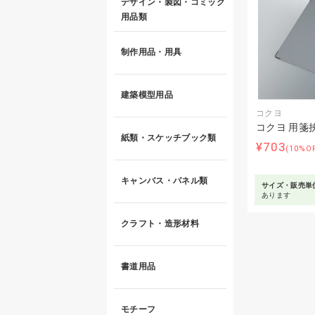
デザイン・製図・コミック
用品類
制作用品・用具
建築模型用品
コクヨ
コクヨ 用箋挟
紙類・スケッチブック類
¥703
(10%O
キャンバス・パネル類
サイズ・販売単
あります
クラフト・造形材料
書道用品
モチーフ