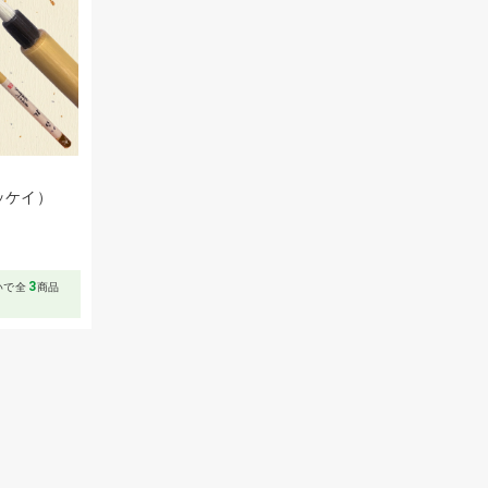
ッケイ）
～
3
いで全
商品