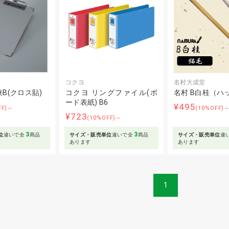
コクヨ
名村大成堂
B(クロス貼)
コクヨ リングファイル(ボ
名村 B白桂（ハ
ード表紙) B6
¥495
FF)～
(10%OFF)
¥723
(10%OFF)～
3
3
位
違いで全
商品
サイズ・販売単位
違いで全
商品
サイズ・販売単位
違
あります
あります
1