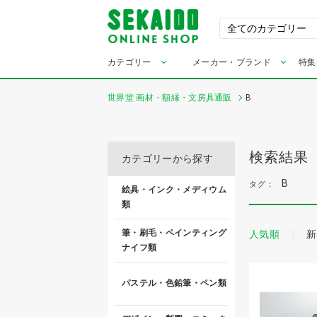
カテゴリー
メーカー・ブランド
特集
世界堂 画材・額縁・文房具通販
B
検索結果
カテゴリーから探す
B
タグ：
絵具・インク・メディウム
類
筆・刷毛・ペインティング
人気順
新
ナイフ類
パステル・色鉛筆・ペン類