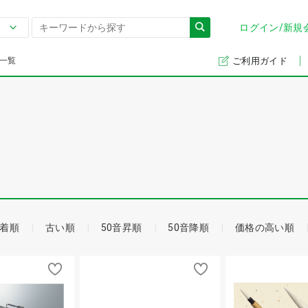
ログイン/新規
一覧
ご利用ガイド
着順
古い順
50音昇順
50音降順
価格の高い順