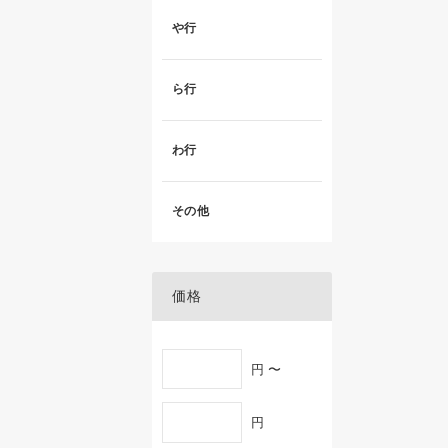
や行
ら行
わ行
その他
価格
円 〜
円