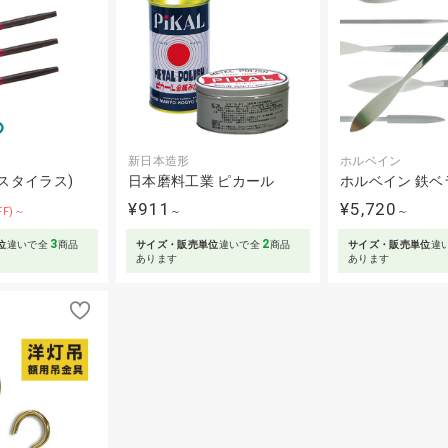
新日本造形
ホルベイン
(スタイラス)
日本磨料工業 ピカール
ホルベイン 鉄ベ
¥911
¥5,720
FF)～
～
～
3
2
位
違いで全
商品
サイズ・販売単位
違いで全
商品
サイズ・販売単位
違
あります
あります