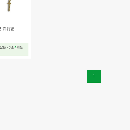
品 洋灯吊
4
位
違いで全
商品
1