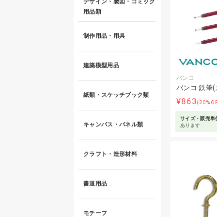
デザイン・製図・コミック
用品類
制作用品・用具
建築模型用品
バンコ
バンコ 鉄筆
紙類・スケッチブック類
¥863
(20%O
サイズ・販売単
キャンバス・パネル類
あります
クラフト・造形材料
書道用品
モチーフ