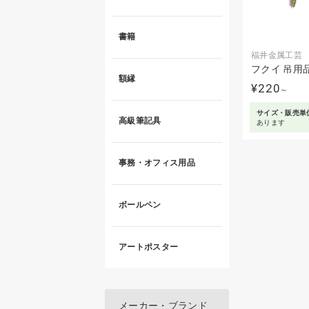
書籍
福井金属工芸
フクイ 吊用
額縁
¥220
～
サイズ・販売単
高級筆記具
あります
事務・オフィス用品
ボールペン
アートポスター
メーカー・ブランド