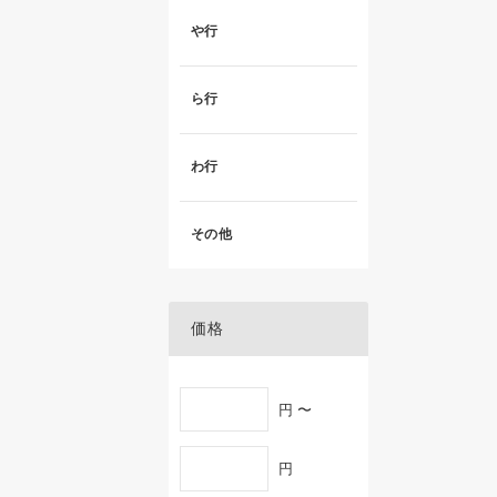
や行
ら行
わ行
その他
価格
円 〜
円