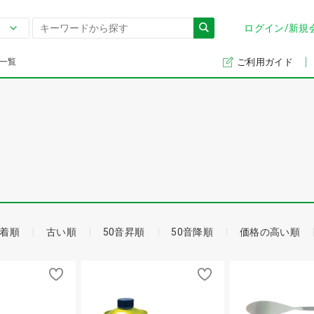
ログイン/新規
一覧
ご利用ガイド
着順
古い順
50音昇順
50音降順
価格の高い順