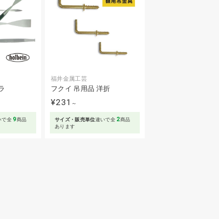
福井金属工芸
ラ
フクイ 吊用品 洋折
¥231
～
9
2
いで全
商品
サイズ・販売単位
違いで全
商品
あります