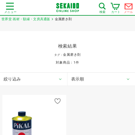
メニュー
カート
メール
検索
世界堂 画材・額縁・文房具通販
金属磨き剤
検索結果
金属磨き剤
タグ：
対象商品：
1
件
絞り込み
表示順