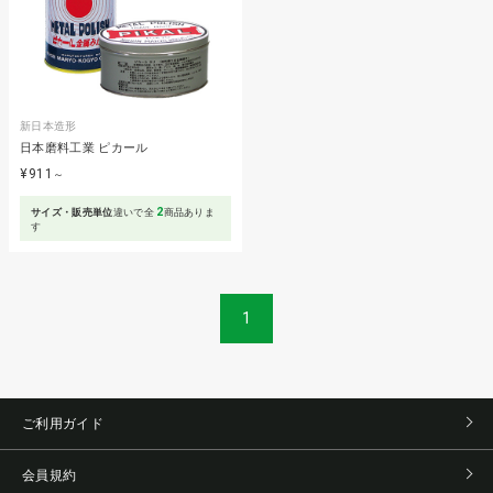
新日本造形
日本磨料工業 ピカール
¥911
～
2
サイズ・販売単位
違いで全
商品ありま
す
1
ご利用ガイド
会員規約