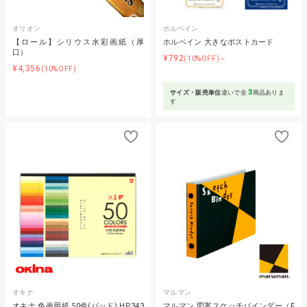
オリオン
ホルベイン
【ロール】シリウス水彩画紙（厚
ホルベイン 大きなポストカード
口）
¥792
(10%OFF)～
¥4,356
(10%OFF)
3
サイズ・販売単位
違いで全
商品ありま
す
オキナ
マルマン
オキナ 色画用紙 50色(パッド) HP343
マルマン 図案スケッチバインダー（F