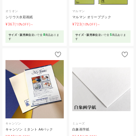
オリオン
マルマン
シリウス水彩画紙
マルマン オリーブブック
¥367
¥723
(10%OFF)～
(10%OFF)～
8
5
サイズ・販売単位
違いで全
商品ありま
サイズ・販売単位
違いで全
商品ありま
す
す
キャンソン
ミューズ
キャンソン ミタント A4パック
白象画学紙