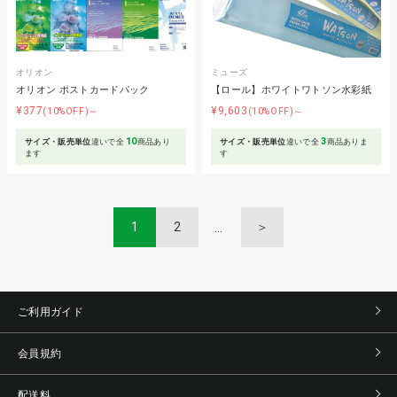
オリオン
ミューズ
オリオン ポストカードパック
【ロール】ホワイトワトソン水彩紙
¥377
¥9,603
(10%OFF)～
(10%OFF)～
10
3
サイズ・販売単位
違いで全
商品あり
サイズ・販売単位
違いで全
商品ありま
ます
す
1
2
＞
ご利用ガイド
会員規約
配送料