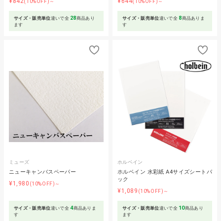
¥842
¥644
(10%OFF)～
(10%OFF)～
28
8
サイズ・販売単位
違いで全
商品あり
サイズ・販売単位
違いで全
商品ありま
ます
す
ミューズ
ホルベイン
ニューキャンバスペーパー
ホルベイン 水彩紙 A4サイズシートパ
ック
¥1,980
(10%OFF)～
¥1,089
(10%OFF)～
4
10
サイズ・販売単位
違いで全
商品ありま
サイズ・販売単位
違いで全
商品あり
す
ます