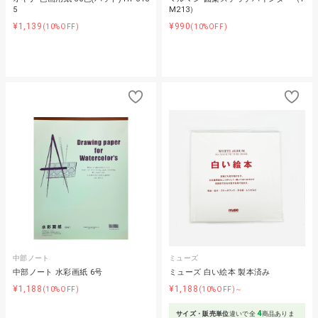
5
M213）
¥1,139
¥990
(10%OFF)
(10%OFF)
中部ノート
ミューズ
中部ノート 水彩画紙 6号
ミューズ 白い絵本 製本済み
¥1,188
¥1,188
(10%OFF)
(10%OFF)～
4
サイズ・販売単位
違いで全
商品ありま