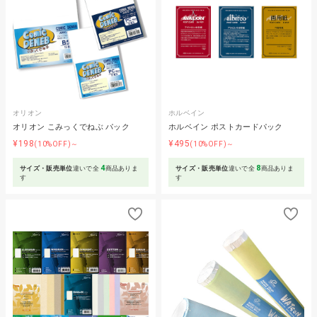
オリオン
ホルベイン
オリオン こみっくでねぶ パック
ホルベイン ポストカードパック
¥198
¥495
(10%OFF)～
(10%OFF)～
4
8
サイズ・販売単位
違いで全
商品ありま
サイズ・販売単位
違いで全
商品ありま
す
す