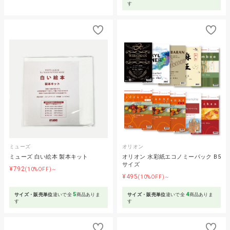
す
ミューズ
オリオン
ミューズ 白い絵本 製本キット
オリオン 水彩紙エコノミーパック B5
サイズ
¥792
(10%OFF)～
¥495
(10%OFF)～
5
4
サイズ・販売単位
違いで全
商品ありま
サイズ・販売単位
違いで全
商品ありま
す
す