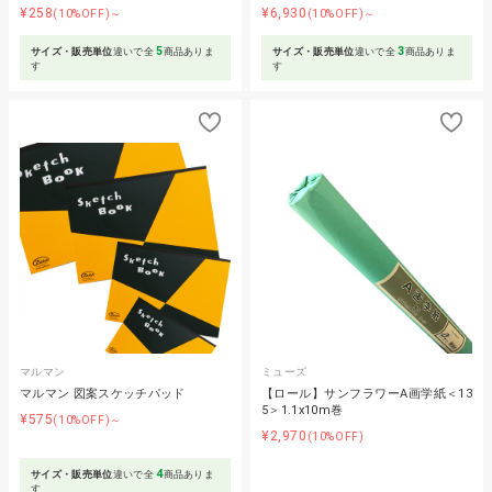
¥258
¥6,930
(10%OFF)～
(10%OFF)～
5
3
サイズ・販売単位
違いで全
商品ありま
サイズ・販売単位
違いで全
商品ありま
す
す
マルマン
ミューズ
マルマン 図案スケッチパッド
【ロール】サンフラワーA画学紙＜13
5＞1.1x10m巻
¥575
(10%OFF)～
¥2,970
(10%OFF)
4
サイズ・販売単位
違いで全
商品ありま
す