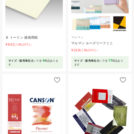
Ｂ トーリン 描画用紙
マルマン
マルマン ルーズリーフミニ
¥842
(10%OFF)～
¥268
(10%OFF)～
4
17
サイズ・販売単位
違いで全
商品ありま
サイズ・販売単位
違いで全
商品あり
す
ます