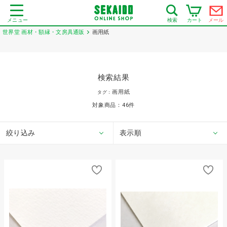
メニュー
カート
メール
検索
世界堂 画材・額縁・文房具通販
画用紙
検索結果
画用紙
タグ：
対象商品：
46
件
絞り込み
表示順