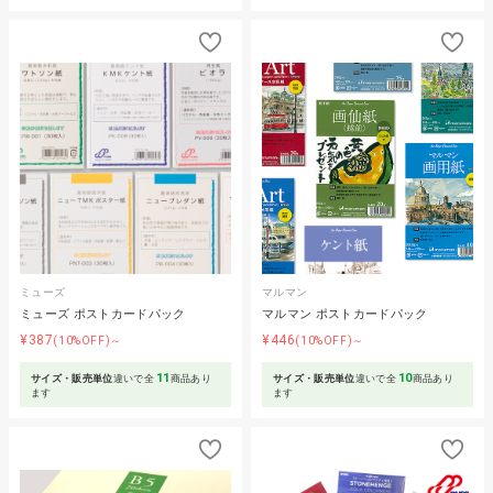
ミューズ
マルマン
ミューズ ポストカードパック
マルマン ポストカードパック
¥387
¥446
(10%OFF)～
(10%OFF)～
11
10
サイズ・販売単位
違いで全
商品あり
サイズ・販売単位
違いで全
商品あり
ます
ます