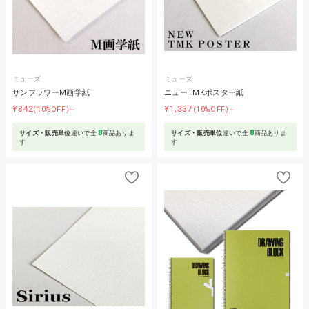
ミューズ
ミューズ
サンフラワーM画学紙
ニューTMKポスター紙
¥842
¥1,337
(10%OFF)～
(10%OFF)～
8
8
サイズ・販売単位
違いで全
商品ありま
サイズ・販売単位
違いで全
商品ありま
す
す