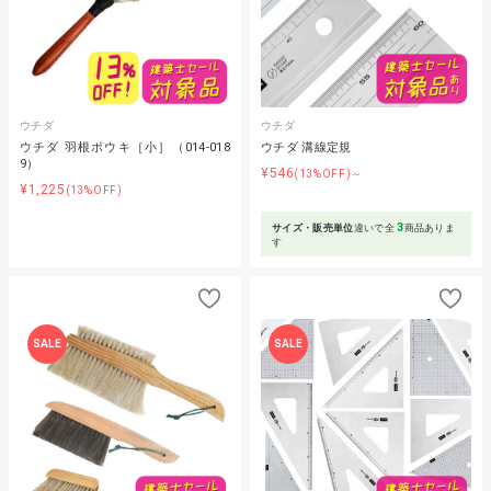
ウチダ
ウチダ
ウチダ 羽根ボウキ［小］（014-018
ウチダ 溝線定規
9）
¥546
(13%OFF)～
¥1,225
(13%OFF)
3
サイズ・販売単位
違いで全
商品ありま
す
SALE
SALE