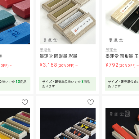
墨運堂
墨運堂
美
墨運堂 固形墨 彩墨
墨運堂 固形墨 
¥3,168
¥792
%OFF)～
(20%OFF)～
(20%OFF)
13
3
位
違いで全
商品
サイズ・販売単位
違いで全
商品
サイズ・販売単位
違
あります
あります