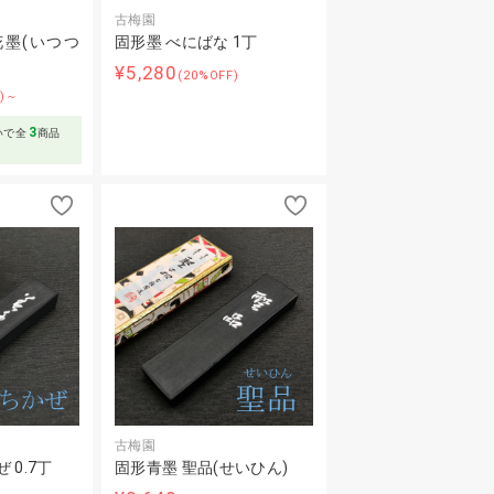
古梅園
花墨(いつつ
固形墨 べにばな 1丁
¥5,280
(20%OFF)
F)～
3
いで全
商品
古梅園
 0.7丁
固形青墨 聖品(せいひん)