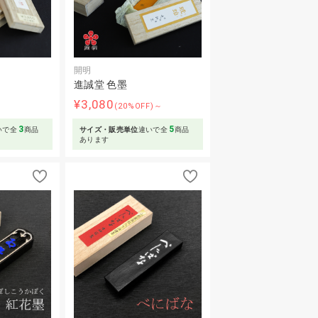
開明
進誠堂 色墨
¥3,080
～
(20%OFF)～
3
5
いで全
商品
サイズ・販売単位
違いで全
商品
あります