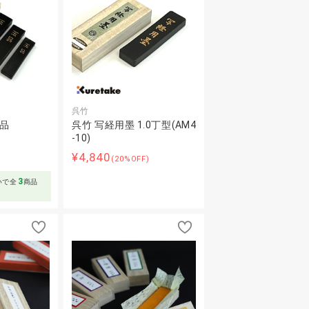
呉竹
玉品
呉竹 写経用墨 1.0丁型(AM4
-10)
～
¥4,840
(20%OFF)
3
いで全
商品