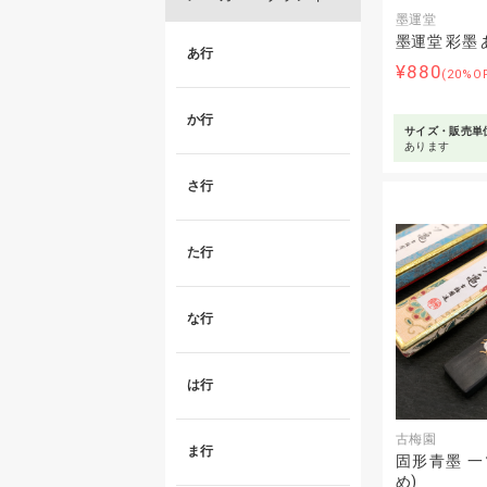
墨運堂
墨運堂 彩墨 
あ行
¥880
(20%O
か行
サイズ・販売単
あります
さ行
た行
な行
は行
古梅園
ま行
固形青墨 一
め)