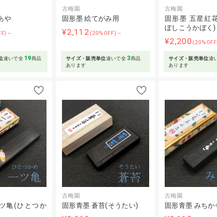
古梅園
古梅園
あや
固形墨 絵てがみ用
固形墨 五星紅
ぼしこうかぼく)
¥2,112
FF)～
(20%OFF)～
¥2,200
(20%OF
19
3
位
違いで全
商品
サイズ・販売単位
違いで全
商品
サイズ・販売単位
違
あります
あります
古梅園
古梅園
ツ亀(ひとつか
固形青墨 蒼苔(そうたい)
固形青墨 みちかぜ