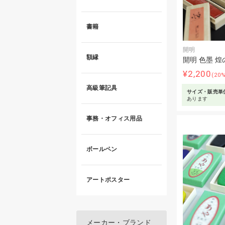
書籍
開明
額縁
開明 色墨 煌
¥2,200
(20
高級筆記具
サイズ・販売単
あります
事務・オフィス用品
ボールペン
アートポスター
メーカー・ブランド