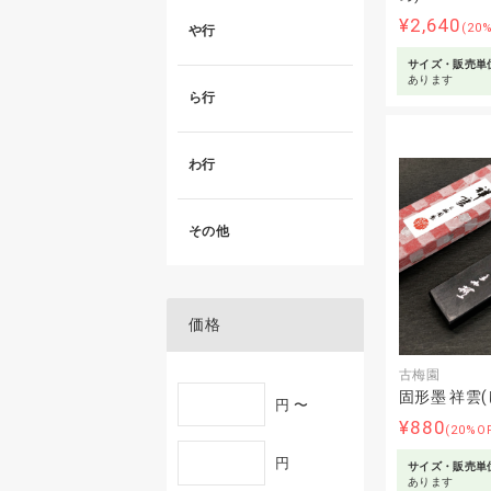
¥2,640
(20
や行
サイズ・販売単
あります
ら行
わ行
その他
価格
古梅園
固形墨 祥雲
円 〜
¥880
(20%O
円
サイズ・販売単
あります