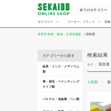
カテゴリー
メーカー・ブランド
特集
世界堂 画材・額縁・文房具通販
固形墨
検索結果
カテゴリーから探す
固形墨
タグ：
絵具・インク・メディウム
類
筆・刷毛・ペインティング
人気順
新
ナイフ類
パステル・色鉛筆・ペン類