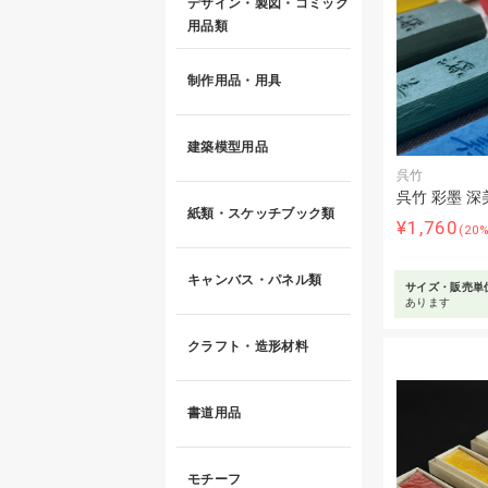
デザイン・製図・コミック
用品類
制作用品・用具
建築模型用品
呉竹
呉竹 彩墨 深
紙類・スケッチブック類
¥1,760
(20
キャンバス・パネル類
サイズ・販売単
あります
クラフト・造形材料
書道用品
モチーフ