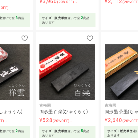
¥3,960
¥2,112
(20%OFF)～
(20%OFF
%OFF)～
3
2
位
違いで全
商品
サイズ・販売単位
違いで全
商品
あります
古梅園
古梅園
(しょううん)
固形墨 百楽(ひゃくらく)
固形墨 茶墨(ちゃ
¥528
¥2,640
FF)～
(20%OFF)～
(20%OF
2
5
位
違いで全
商品
サイズ・販売単位
違いで全
商品
サイズ・販売単位
違
あります
あります