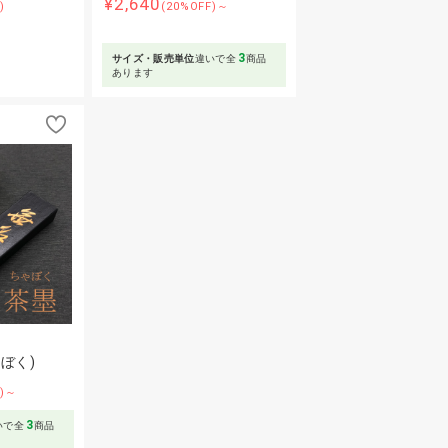
¥2,640
)
(20%OFF)～
3
サイズ・販売単位
違いで全
商品
あります
ぼく)
F)～
3
いで全
商品