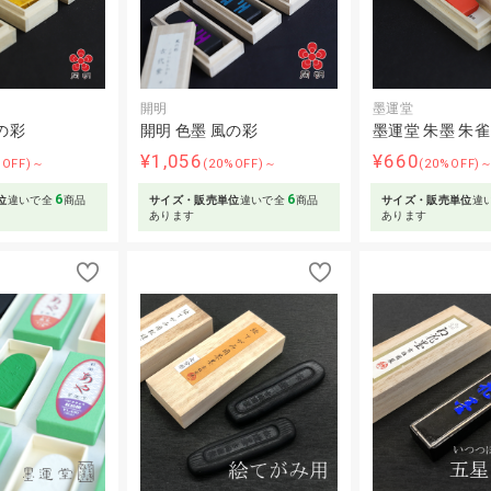
開明
墨運堂
の彩
開明 色墨 風の彩
墨運堂 朱墨 朱雀
¥1,056
¥660
%OFF)～
(20%OFF)～
(20%OFF)
6
6
位
違いで全
商品
サイズ・販売単位
違いで全
商品
サイズ・販売単位
違
あります
あります