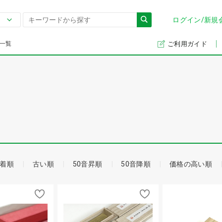
ログイン/新規
一覧
ご利用ガイド
着順
古い順
50音昇順
50音降順
価格の高い順