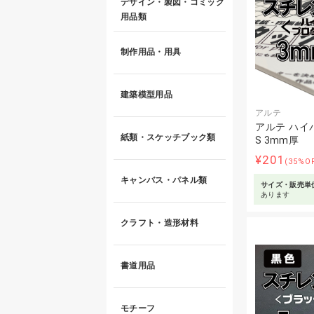
デザイン・製図・コミック
用品類
制作用品・用具
建築模型用品
アルテ
アルテ ハイ
紙類・スケッチブック類
S 3mm厚
¥201
(35%O
キャンバス・パネル類
サイズ・販売単
あります
クラフト・造形材料
書道用品
モチーフ