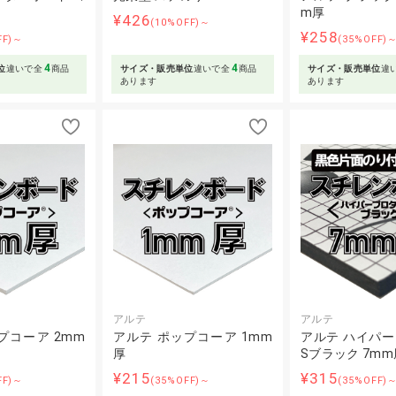
m厚
¥426
(10%OFF)～
¥258
FF)～
(35%OFF)
4
4
位
違いで全
商品
サイズ・販売単位
違いで全
商品
サイズ・販売単位
違
あります
あります
アルテ
アルテ
プコーア 2mm
アルテ ポップコーア 1mm
アルテ ハイパ
厚
Sブラック 7mm
¥215
¥315
FF)～
(35%OFF)～
(35%OFF)