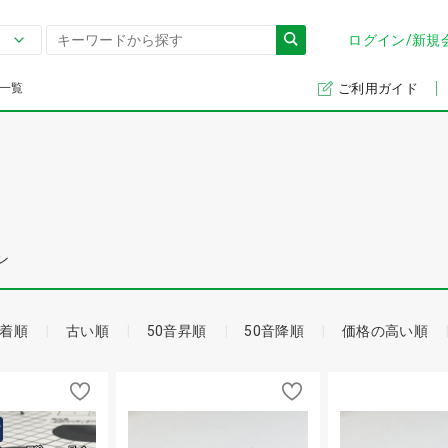
ログイン/新規
一覧
ご利用ガイド
ン
着順
古い順
50音昇順
50音降順
価格の高い順