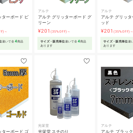
アルテ
アルテ
ッターボード ピ
アルテ グリッターボード グ
アルテ グリッタ
リーン
ッド
¥201
¥201
FF)～
(35%OFF)～
(35%OFF)
4
4
位
違いで全
商品
サイズ・販売単位
違いで全
商品
サイズ・販売単位
違
あります
あります
光栄堂
アルテ
ッターボード ゴ
光栄堂 スチのり
アルテ ブラック