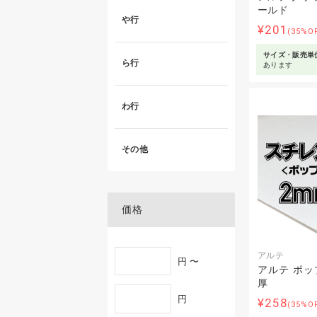
ールド
や行
¥201
(35%O
サイズ・販売単
ら行
あります
わ行
その他
価格
アルテ
円 〜
アルテ ポッ
厚
円
¥258
(35%O