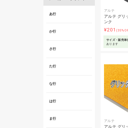
アルテ
あ行
アルテ グリ
ンク
¥201
(35%O
か行
サイズ・販売単
あります
さ行
た行
な行
は行
ま行
アルテ
アルテ グリ