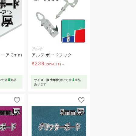
アルテ
ーア 3mm
アルテ ボードフック
¥238
(20%OFF)～
～
8
4
いで全
商品
サイズ・販売単位
違いで全
商品
あります