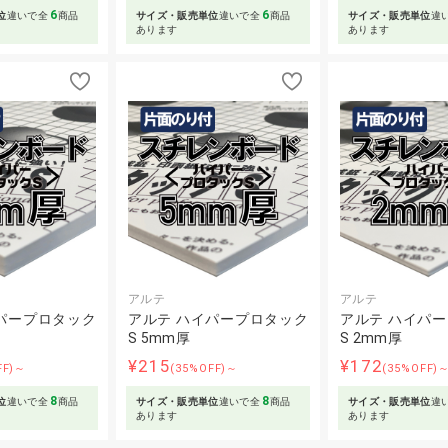
6
6
位
違いで全
商品
サイズ・販売単位
違いで全
商品
サイズ・販売単位
違
あります
あります
アルテ
アルテ
パープロタック
アルテ ハイパープロタック
アルテ ハイパ
S 5mm厚
S 2mm厚
¥215
¥172
FF)～
(35%OFF)～
(35%OFF)
8
8
位
違いで全
商品
サイズ・販売単位
違いで全
商品
サイズ・販売単位
違
あります
あります