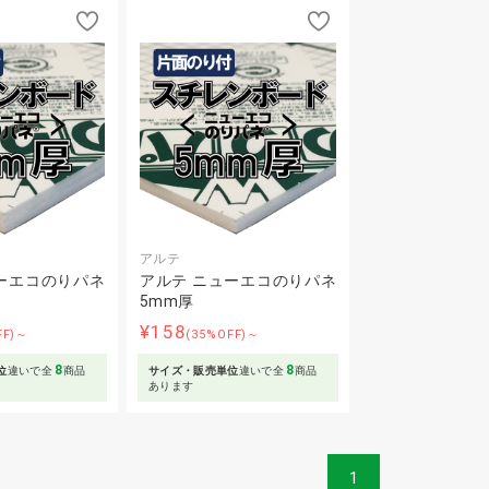
アルテ
ーエコのりパネ
アルテ ニューエコのりパネ
5mm厚
¥158
FF)～
(35%OFF)～
8
8
位
違いで全
商品
サイズ・販売単位
違いで全
商品
あります
1