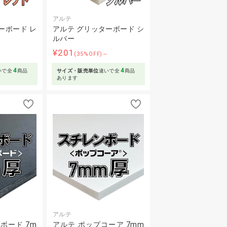
アルテ
ーボード レ
アルテ グリッターボード シ
ルバー
¥201
～
(35%OFF)～
4
4
いで全
商品
サイズ・販売単位
違いで全
商品
あります
アルテ
ボード 7m
アルテ ポップコーア 7mm