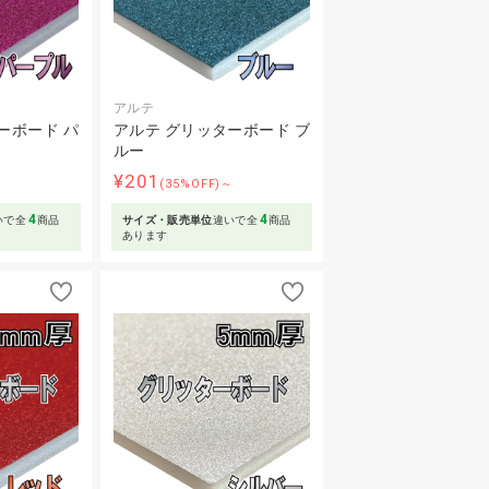
アルテ
ーボード パ
アルテ グリッターボード ブ
ルー
¥201
～
(35%OFF)～
4
4
いで全
商品
サイズ・販売単位
違いで全
商品
あります