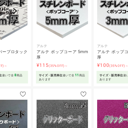
アルテ
アルテ
パープロタック
アルテ ポップコーア 5mm
アルテ ポップコ
厚
厚
¥115
¥100
FF)～
(35%OFF)～
(35%OFF)
8
11
位
違いで全
商品
サイズ・販売単位
違いで全
商品
サイズ・販売単位
違
あります
あります