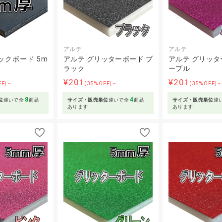
アルテ
アルテ
ックボード 5m
アルテ グリッターボード ブ
アルテ グリッタ
ラック
ープル
¥201
¥201
FF)～
(35%OFF)～
(35%OFF)
8
4
位
違いで全
商品
サイズ・販売単位
違いで全
商品
サイズ・販売単位
違
あります
あります