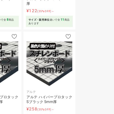
厚
¥122
～
(35%OFF)～
8
11
いで全
商品
サイズ・販売単位
違いで全
商品
あります
アルテ
ープロタック
アルテ ハイパープロタック
厚
Sブラック 5mm厚
¥258
～
(35%OFF)～