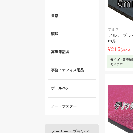
書籍
アルテ
額縁
アルテ ブラ
m厚
¥215
(35%O
高級筆記具
サイズ・販売単
あります
事務・オフィス用品
ボールペン
アートポスター
メーカー・ブランド