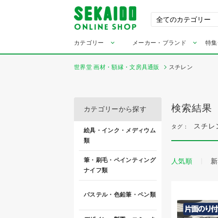
カテゴリー
メーカー・ブランド
特集
世界堂 画材・額縁・文房具通販
スチレン
検索結果
カテゴリーから探す
スチレ
タグ：
絵具・インク・メディウム
類
筆・刷毛・ペインティング
人気順
新
ナイフ類
パステル・色鉛筆・ペン類