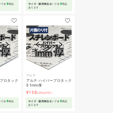
8
8
いで全
商品
サイズ・販売単位
違いで全
商品
あります
アルテ
ープロタック
アルテ ハイパープロタック
S 1mm厚
¥158
～
(35%OFF)～
8
8
いで全
商品
サイズ・販売単位
違いで全
商品
あります