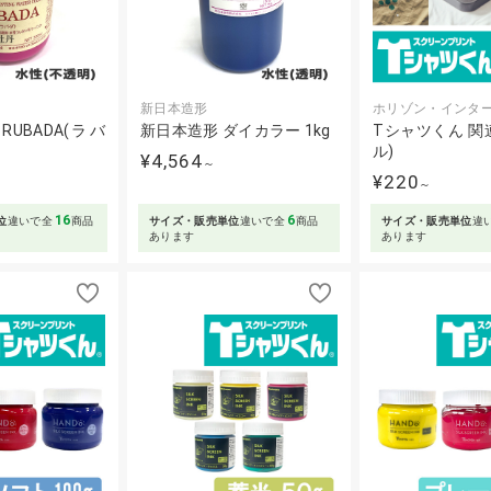
新日本造形
ホリゾン・インタ
UBADA(ラバ
新日本造形 ダイカラー 1kg
Tシャツくん 関
ル)
¥4,564
～
¥220
～
16
6
位
違いで全
商品
サイズ・販売単位
違いで全
商品
サイズ・販売単位
違
あります
あります