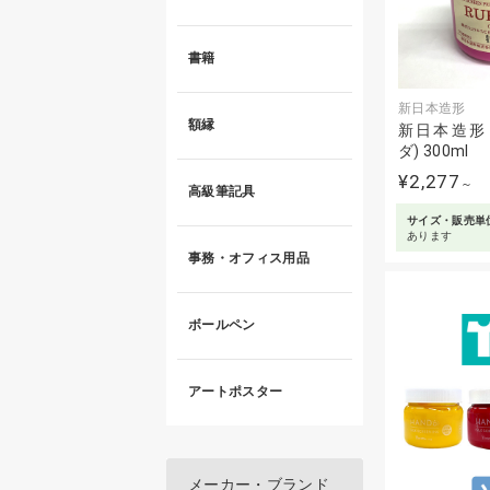
書籍
新日本造形
額縁
新日本造形 R
ダ) 300ml
¥2,277
～
高級筆記具
サイズ・販売単
あります
事務・オフィス用品
ボールペン
アートポスター
メーカー・ブランド