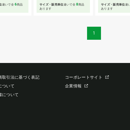
6
8
位
違いで全
商品
サイズ・販売単位
違いで全
商品
サイズ・販売単位
違
あります
あります
1
商取引法に基づく表記
コーポレートサイト
について
企業情報
書について