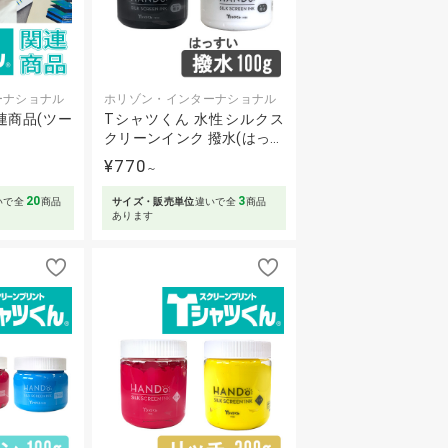
ーナショナル
ホリゾン・インターナショナル
連商品(ツー
Tシャツくん 水性シルクス
クリーンインク 撥水(はっ…
¥770
～
20
3
いで全
商品
サイズ・販売単位
違いで全
商品
あります