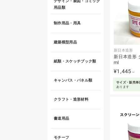
デザイン・製図・コミック
用品類
制作用品・用具
建築模型用品
新日本造形
新日本造形 ダ
紙類・スケッチブック類
ml
¥1,445
～
キャンバス・パネル類
サイズ・販売単
あります
クラフト・造形材料
書道用品
モチーフ