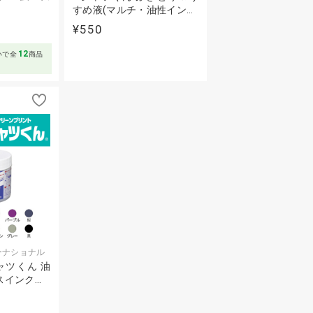
すめ液(マルチ・油性イン…
¥550
12
いで全
商品
ーナショナル
ャツくん 油
スインク…