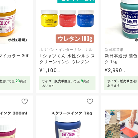
ホリゾン・インターナショナル
新日本造形
イカラー 300
Tシャツくん 水性シルクス
新日本造形 濃
クリーンインク ウレタン…
ク 1kg
¥1,100
¥2,990
～
～
23
9
位
違いで全
商品
サイズ・販売単位
違いで全
商品
サイズ・販売単位
違
あります
あります