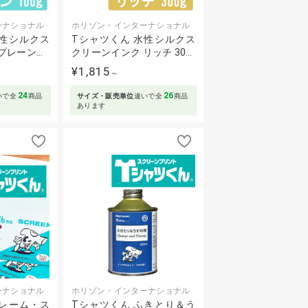
ーナショナル
ホリゾン・インターナショナル
水性シルクス
Tシャツくん 水性シルクス
プレーン…
クリーンインク リッチ 30…
¥1,815
～
24
26
いで全
商品
サイズ・販売単位
違いで全
商品
あります
ーナショナル
ホリゾン・インターナショナル
フレーム・ス
Tシャツくん ふきとり＆う