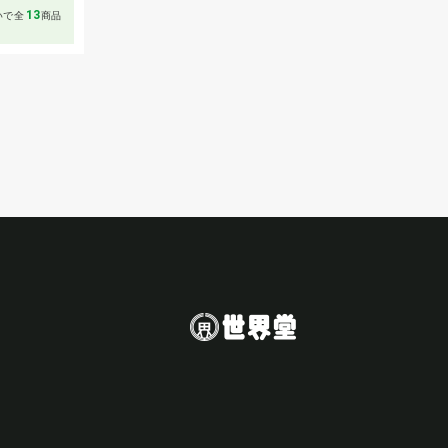
13
いで全
商品