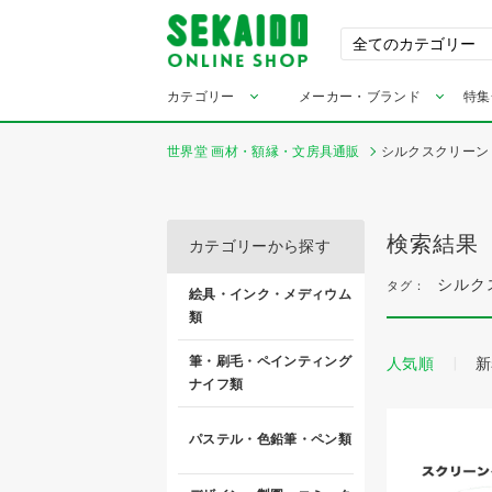
カテゴリー
メーカー・ブランド
特集
世界堂 画材・額縁・文房具通販
シルクスクリーン
検索結果
カテゴリーから探す
シルク
タグ：
絵具・インク・メディウム
類
筆・刷毛・ペインティング
人気順
新
ナイフ類
パステル・色鉛筆・ペン類