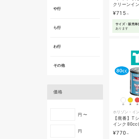
クリーンインク
や行
¥715
～
サイズ・販売単
ら行
あります
わ行
その他
価格
ホリゾン・イ
円 〜
【廃番】Tシ
インク 80cc
円
¥770
～