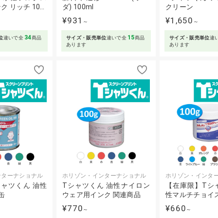
 リッチ 10…
ダ) 100ml
クリーン
¥931
¥1,650
～
～
34
15
位
違いで全
商品
サイズ・販売単位
違いで全
商品
サイズ・販売単位
違
あります
あります
ンターナショナル
ホリゾン・インターナショナル
ホリゾン・インタ
ャツくん 油性
Tシャツくん 油性ナイロン
【在庫限】Tシ
缶
ウェア用インク 関連商品
性マルチチョイ
¥770
¥660
～
～