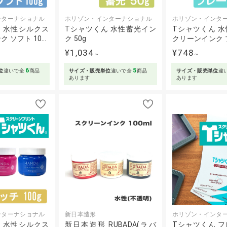
ンターナショナル
ホリゾン・インターナショナル
ホリゾン・インタ
 水性シルクス
Tシャツくん 水性蓄光イン
Tシャツくん 
 ソフト 10…
ク 50g
クリーンインク 
¥1,034
¥748
～
～
6
5
位
違いで全
商品
サイズ・販売単位
違いで全
商品
サイズ・販売単位
違
あります
あります
ンターナショナル
新日本造形
ホリゾン・インタ
 水性シルクス
新日本造形 RUBADA(ラバ
Tシャツくん 