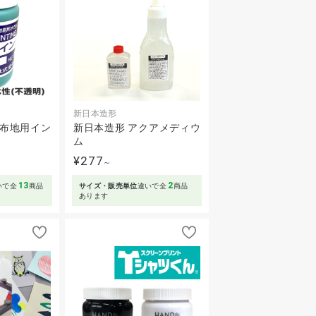
新日本造形
色布地用イン
新日本造形 アクアメディウ
ム
¥277
～
13
2
いで全
商品
サイズ・販売単位
違いで全
商品
あります