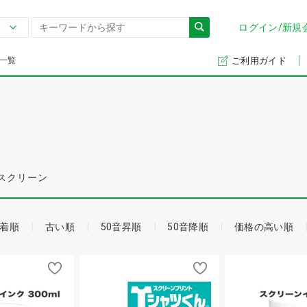
ログイン/新規
一覧
ご利用ガイド
スクリーン
着順
古い順
50音昇順
50音降順
価格の高い順