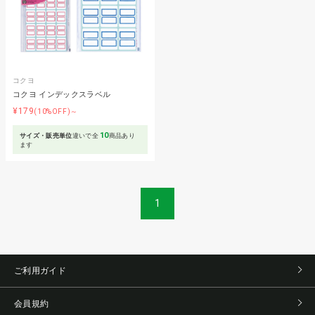
コクヨ
コクヨ インデックスラベル
¥179
(10%OFF)～
10
サイズ・販売単位
違いで全
商品あり
ます
1
ご利用ガイド
会員規約