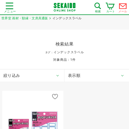
メニュー
カート
メール
検索
世界堂 画材・額縁・文房具通販
インデックスラベル
検索結果
インデックスラベル
タグ：
対象商品：
1
件
絞り込み
表示順