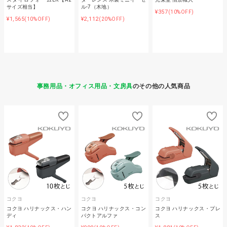
サイズ相当】
ル-7（木地）
¥357
(10%OFF)
¥1,565
¥2,112
(10%OFF)
(20%OFF)
事務用品・オフィス用品・文房具
のその他の人気商品
コクヨ
コクヨ
コクヨ
コクヨ ハリナックス・ハン
コクヨ ハリナックス・コン
コクヨ ハリナックス・プレ
ディ
パクトアルファ
ス