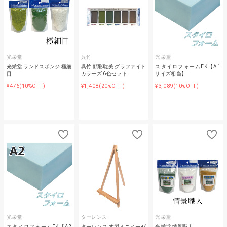
光栄堂
呉竹
光栄堂
光栄堂 ランドスポンジ 極細
呉竹 顔彩耽美 グラファイト
スタイロフォームEK【A1
目
カラーズ 6色セット
サイズ相当】
¥476
¥1,408
¥3,089
(10%OFF)
(20%OFF)
(10%OFF)
光栄堂
ターレンス
光栄堂
スタイロフォームEK【A2
ターレンス 木製ミニイーゼ
光栄堂 情景職人