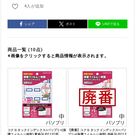
4人が追加
シェア
ポスト
LINEで送る
商品一覧 (10点)
※画像をクリックすると商品情報が表示されます。
コクヨ タックインデックス<パソプリ>(保
【廃番】コクヨ タックインデックス<パソ
護フィルム一体型) 青枠 [ﾀ-PC121B]
プリ>(保護フィルム一体型) 赤枠 [ﾀ-PC12