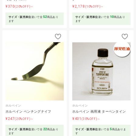
¥370
¥2,178
(20%OFF)～
(10%OFF)～
52
10
サイズ・販売単位
違いで全
商品あり
サイズ・販売単位
違いで全
商品あり
ます
ます
ホルベイン
ホルベイン
ホルベイン ペンチングナイフ
ホルベイン 画用液 ターペンタイン
¥247
¥401
(20%OFF)～
(30%OFF)～
22
5
サイズ・販売単位
違いで全
商品あり
サイズ・販売単位
違いで全
商品ありま
ます
す