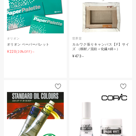
オリオン
世界堂
オリオン ペーパーパレット
カルワク張りキャンバス【F】サイ
ズ （桐材／混紡＜化繊+綿＞）
¥220
(20%OFF)～
¥473
～