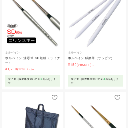
ホルベイン
ホルベイン
ホルベイン 油彩筆 SD短軸（ライナ
ホルベイン 紙擦筆（サッピツ）
ー）
¥150
(20%OFF)～
¥1,238
(10%OFF)～
5
3
サイズ・販売単位
違いで全
商品ありま
サイズ・販売単位
違いで全
商品ありま
す
す