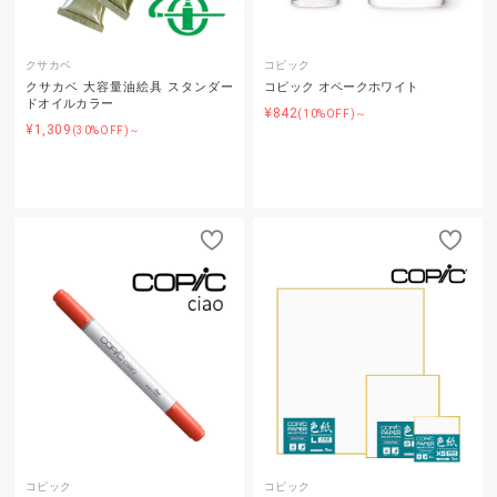
クサカベ
コピック
クサカベ 大容量油絵具 スタンダー
コピック オペークホワイト
ドオイルカラー
¥842
(10%OFF)～
¥1,309
(30%OFF)～
コピック
コピック