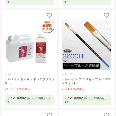
す
す
ホルベイン
ホルベイン
ホルベイン 画用液 オドレスブラシク
ホルベイン プロリセーブル 3600H
リーナー
（フラット）
¥1,386
¥891
(30%OFF)～
(10%OFF)～
3
11
サイズ・販売単位
違いで全
商品ありま
サイズ・販売単位
違いで全
商品あり
す
ます