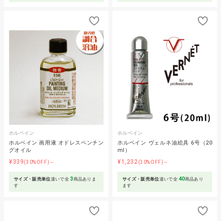
ホルベイン
ホルベイン
ホルベイン 画用液 オドレスペンチン
ホルベイン ヴェルネ油絵具 6号（20
グオイル
ml）
¥339
¥1,232
(30%OFF)～
(30%OFF)～
3
40
サイズ・販売単位
違いで全
商品ありま
サイズ・販売単位
違いで全
商品あり
す
ます