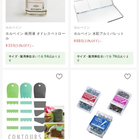
ホルベイン
ホルベイン
ホルベイン 画用液 オドレスペトロー
ホルベイン 水彩アルミパレット
ル
¥880
(20%OFF)～
¥339
(30%OFF)～
3
7
サイズ・販売単位
違いで全
商品ありま
サイズ・販売単位
違いで全
商品ありま
す
す