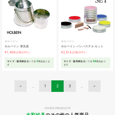
ホルベイン
ホルベイン
ホルベイン 筆洗器
ホルベイン パンパステル セット
¥1,408
¥2,816
(20%OFF)～
(20%OFF)～
3
56
サイズ・販売単位
違いで全
商品ありま
サイズ・販売単位
違いで全
商品あり
す
ます
＜
1
2
3
＞
OTHER PRODUCTS
水彩絵具
のその他の人気商品