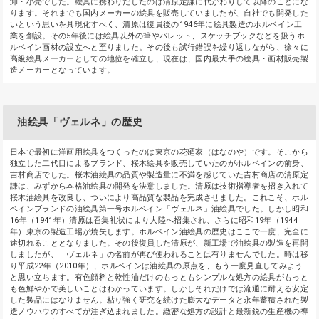
卸・小売でした。絵具に携わりだしたのは清原定謙に代がわりして以降のことにな
ります。それまでも国内メーカーの絵具を販売していましたが、自社でも開発した
いという思いを具現化すべく、清原は復員後の1946年に絵具製造のホルベイン工
業を創設。その5年後には絵具以外の筆やパレット、スケッチブックなどを扱うホ
ルベイン画材の設立へと至りました。その後も試行錯誤を繰り返しながら、徐々に
高級絵具メーカーとしての地位を確立し、現在は、国内最大手の絵具・画材販売製
造メーカーとなっています。
油絵具「ヴェルネ」の歴史
日本で最初に洋画用絵具をつくったのは東京の花廼家（はなのや）です。そこから
独立した二代目によるブランド、桜木絵具を販売していたのがホルベインの前身、
吉村商店でした。桜木油絵具の品質や製造量に不満を感じていた吉村商店の清原定
謙は、みずから本格油絵具の開発を決意しました。清原は技術指導者を招き入れて
桜木油絵具を改良し、ついにより高品質な製品を完成させました。これこそ、ホル
ベインブランドの油絵具第一号ホルベイン「ヴェルネ」油絵具でした。しかし昭和
16年（1941年）清原は召集礼状により大陸へ招集され、さらに昭和19年（1944
年）東京の製造工場が焼失します。ホルベイン油絵具の歴史はここで一度、完全に
途切れることとなりました。その後復員した清原が、新工場で油絵具の製造を再開
しましたが、「ヴェルネ」の名前が再び使われることは有りませんでした。時は移
り平成22年（2010年）、ホルベインは油絵具の原点を、もう一度見直してみよう
と思い立ちます。有色顔料と乾性油だけのもっともシンプルな処方の絵具がもっと
も色鮮やかで美しいことはわかっています。しかしそれだけでは流通に耐える安定
した製品にはなりません。粘り強く研究を続けた膨大なデータと永年蓄積された製
造ノウハウのすべてが注ぎ込まれました。緻密な処方の設計と最新鋭の生産機の導