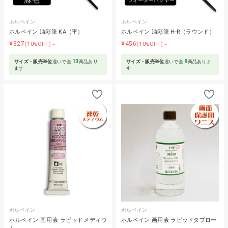
ホルベイン
ホルベイン
ホルベイン 油彩筆 KA（平）
ホルベイン 油彩筆 H-R（ラウンド）
¥327
¥456
(10%OFF)～
(10%OFF)～
13
9
サイズ・販売単位
違いで全
商品あり
サイズ・販売単位
違いで全
商品ありま
ます
す
ホルベイン
ホルベイン
ホルベイン 画用液 ラピッドメディウ
ホルベイン 画用液 ラピッドタブロー
ム