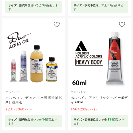
9
3
サイズ・販売単位
違いで全
商品ありま
サイズ・販売単位
違いで全
商品ありま
す
す
ホルベイン
ホルベイン
ホルベイン デュオ［水可溶性油絵
ホルベイン アクリリック ヘビーボデ
具］画用液
ィ 60ml
¥231
¥564
(30%OFF)～
(20%OFF)～
14
115
サイズ・販売単位
違いで全
商品あり
サイズ・販売単位
違いで全
商品あり
ます
ます