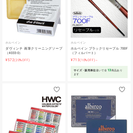
ホルベイン
ホルベイン
ダヴィンチ 画筆クリーニングソープ
ホルベイン ブラックリセーブル 700F
（4033-0）
（フィルバート）
¥572
¥713
(20%OFF)
(10%OFF)～
13
サイズ・販売単位
違いで全
商品あり
ます