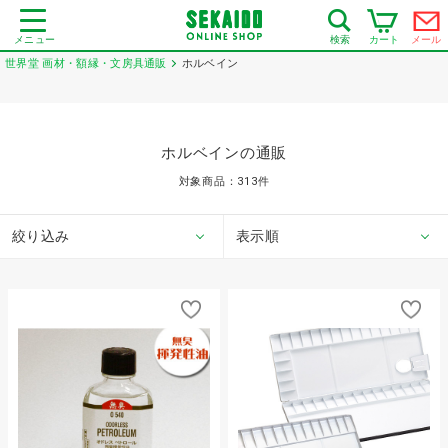
メニュー
カート
メール
検索
世界堂 画材・額縁・文房具通販
ホルベイン
ホルベインの通販
対象商品：
313
件
絞り込み
表示順