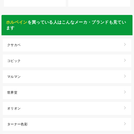
ホルベイン
を買っている人はこんなメーカ・ブランドも見てい
ます
クサカベ
コピック
マルマン
世界堂
オリオン
ターナー色彩