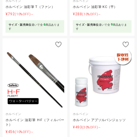
ホルベイン
ホルベイン
ホルベイン 油彩筆 T（ファン）
ホルベイン 油彩筆 KC（平）
¥792
¥288
(10%OFF)～
(10%OFF)～
6
9
サイズ・販売単位
違いで全
商品ありま
サイズ・販売単位
違いで全
商品ありま
す
す
ホルベイン
ホルベイン
ホルベイン 油彩筆 H-F（フィルバー
ホルベイン アブソルバンジェッソ
ト）
¥493
(30%OFF)～
¥456
(10%OFF)～