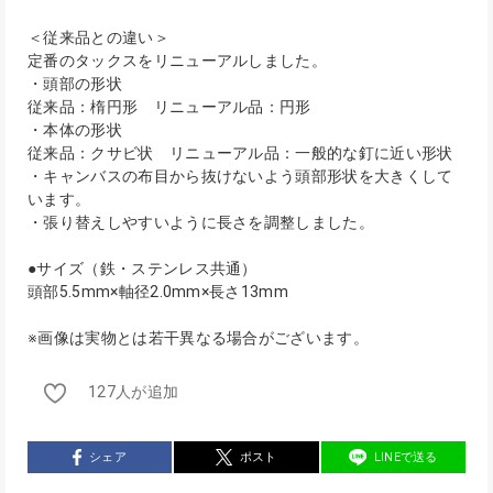
＜従来品との違い＞
定番のタックスをリニューアルしました。
・頭部の形状
従来品：楕円形 リニューアル品：円形
・本体の形状
従来品：クサビ状 リニューアル品：一般的な釘に近い形状
・キャンバスの布目から抜けないよう頭部形状を大きくして
います。
・張り替えしやすいように長さを調整しました。
●サイズ（鉄・ステンレス共通）
頭部5.5mm×軸径2.0mm×長さ13mm
※画像は実物とは若干異なる場合がございます。
127人が追加
シェア
ポスト
LINEで送る