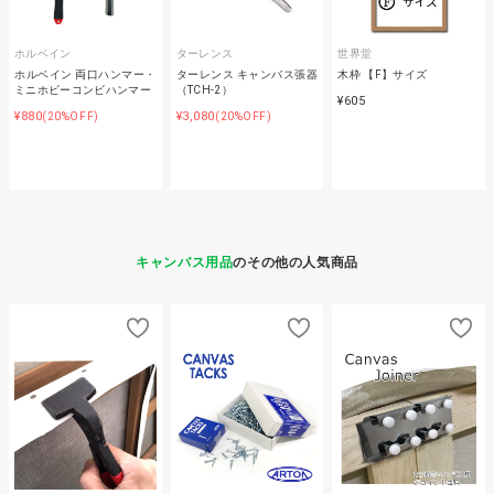
ホルベイン
ターレンス
世界堂
ホルベイン 両口ハンマー・
ターレンス キャンバス張器
木枠 【F】サイズ
ミニホビーコンビハンマー
（TCH-2）
¥605
¥880
¥3,080
(20%OFF)
(20%OFF)
キャンバス用品
のその他の人気商品