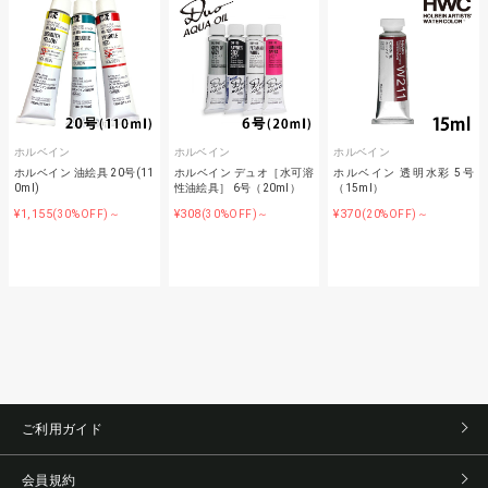
ホルベイン
ホルベイン
ホルベイン
ホルベイン 油絵具 20号(11
ホルベイン デュオ［水可溶
ホルベイン 透明水彩 5号
0ml)
性油絵具］ 6号（20ml）
（15ml）
¥1,155
¥308
¥370
(30%OFF)～
(30%OFF)～
(20%OFF)～
ご利用ガイド
会員規約