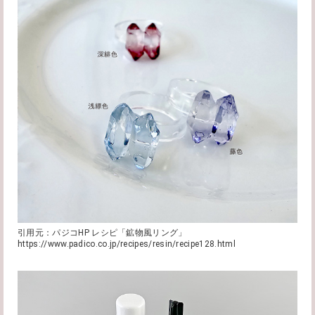
引用元：パジコHP レシピ「鉱物風リング」
https://www.padico.co.jp/recipes/resin/recipe128.html