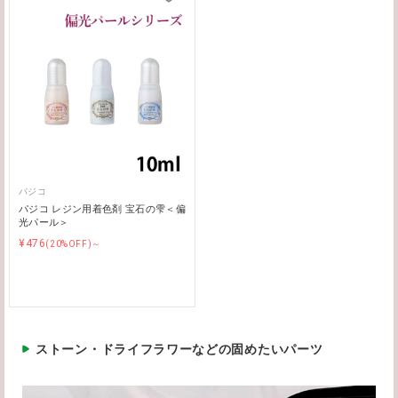
パジコ
パジコ レジン用着色剤 宝石の雫＜偏
光パール＞
¥476
(20%OFF)～
ストーン・ドライフラワーなどの固めたいパーツ