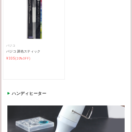
パジコ
パジコ 調色スティック
¥335
(20%OFF)
ハンディヒーター