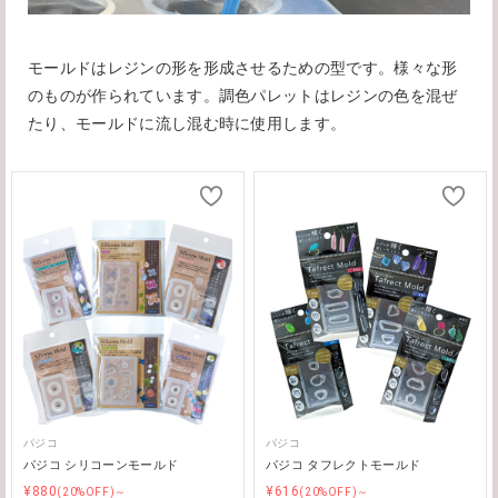
モールドはレジンの形を形成させるための型です。様々な形
のものが作られています。調色パレットはレジンの色を混ぜ
たり、モールドに流し混む時に使用します。
パジコ
パジコ
パジコ シリコーンモールド
パジコ タフレクトモールド
¥880
¥616
(20%OFF)～
(20%OFF)～