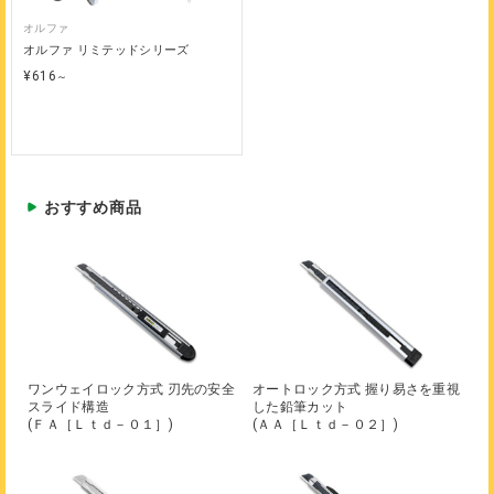
オルファ
オルファ リミテッドシリーズ
¥616
～
おすすめ商品
ワンウェイロック方式 刃先の安全
オートロック方式 握り易さを重視
スライド構造
した鉛筆カット
(ＦＡ［Ｌｔｄ－０１］)
(ＡＡ［Ｌｔｄ－０２］)