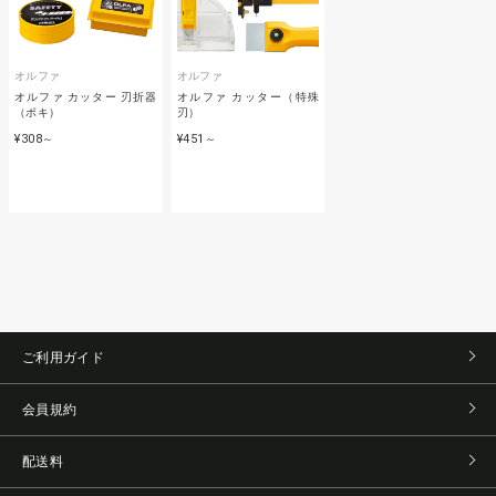
オルファ
オルファ
オルファ カッター 刃折器
オルファ カッター（特殊
（ポキ）
刃）
¥308
¥451
～
～
ご利用ガイド
会員規約
配送料