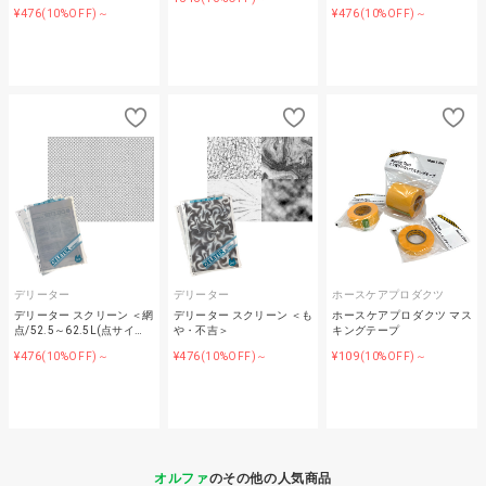
¥476
¥476
(10%OFF)～
(10%OFF)～
デリーター
デリーター
ホースケアプロダクツ
デリーター スクリーン ＜網
デリーター スクリーン ＜も
ホースケアプロダクツ マス
点/52.5～62.5L(点サイ…
や・不吉＞
キングテープ
¥476
¥476
¥109
(10%OFF)～
(10%OFF)～
(10%OFF)～
オルファ
のその他の人気商品