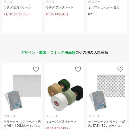
ウチダ
ウチダ
オルファ
ウチダ 三角スケール
ウチダ テンプレート
オルファ カッター 替刃
¥1,301
¥938
¥253
(13%OFF)
(13%OFF)
デザイン・製図・コミック用品類
のその他の人気商品
デリーター
ミューズ
デリーター
デリーター スクリーン ＜網
ミューズ 水張りテープ
デリーター スクリーン ＜網
点/65～100L(点サイズ：…
点/27.5～50L(点サイズ…
¥545
(10%OFF)～