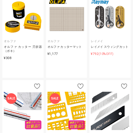
オルファ
オルファ
レイメイ
オルファ カッター 刃折器
オルファ カッターマット
レイメイ スウィングカット
（ポキ）
¥1,177
¥792
(10%OFF)
¥308
SALE
SALE