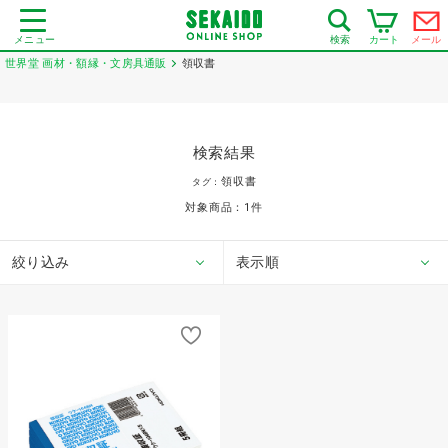
メニュー
カート
メール
検索
世界堂 画材・額縁・文房具通販
領収書
検索結果
領収書
タグ：
対象商品：
1
件
絞り込み
表示順