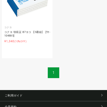
コクヨ
コクヨ 領収証 B7ヨコ 【5冊組】 [ｳｹ-
1048X5]
¥1,040
(10%OFF)
1
ご利用ガイド
会員規約