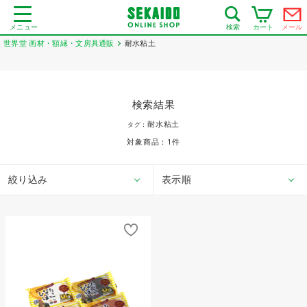
メニュー
カート
メール
検索
世界堂 画材・額縁・文房具通販
耐水粘土
検索結果
耐水粘土
タグ：
対象商品：
1
件
絞り込み
表示順