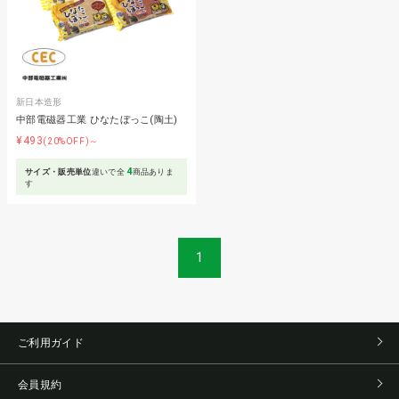
新日本造形
中部電磁器工業 ひなたぼっこ(陶土)
¥493
(20%OFF)～
4
サイズ・販売単位
違いで全
商品ありま
す
1
ご利用ガイド
会員規約