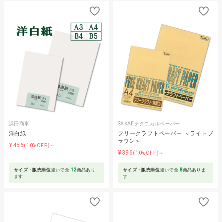
浜田商事
SAKAEテクニカルペーパー
洋白紙
フリークラフトペーパー ＜ライトブ
ラウン＞
¥456
(10%OFF)～
¥396
(10%OFF)～
12
8
サイズ・販売単位
違いで全
商品あり
サイズ・販売単位
違いで全
商品ありま
ます
す