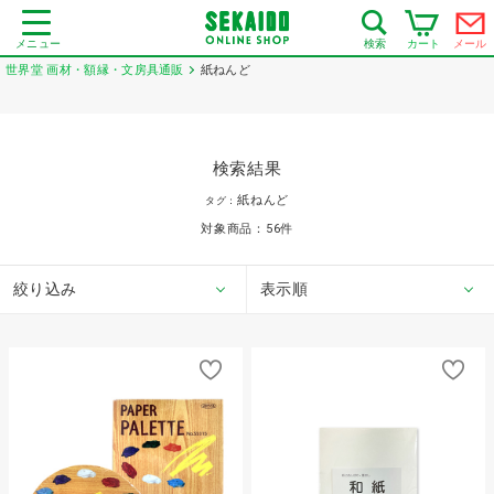
メニュー
カート
メール
検索
世界堂 画材・額縁・文房具通販
紙ねんど
検索結果
紙ねんど
タグ：
対象商品：
56
件
絞り込み
表示順