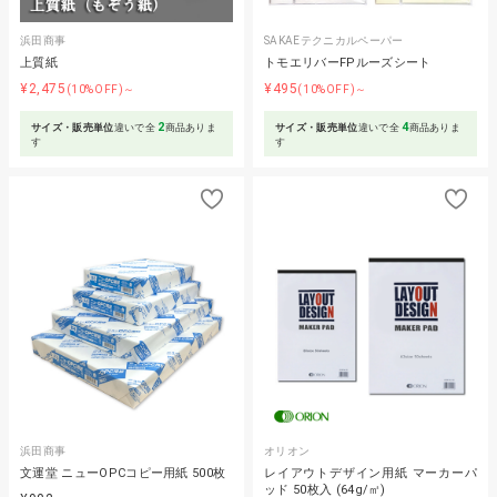
浜田商事
SAKAEテクニカルペーパー
上質紙
トモエリバーFPルーズシート
¥2,475
¥495
(10%OFF)～
(10%OFF)～
2
4
サイズ・販売単位
違いで全
商品ありま
サイズ・販売単位
違いで全
商品ありま
す
す
浜田商事
オリオン
文運堂 ニューOPCコピー用紙 500枚
レイアウトデザイン用紙 マーカーパ
ッド 50枚入 (64g/㎡)