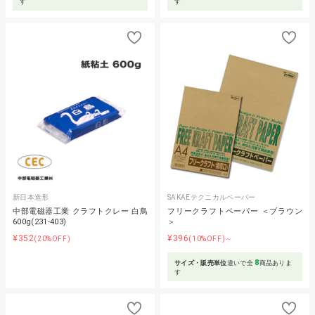
す
す
新日本造形
SAKAEテクニカルペーパー
中部電磁器工業 クラフトクレー 白鳥
フリークラフトペーパー ＜ブラウン
600g(231-403)
＞
¥352
¥396
(20%OFF)
(10%OFF)～
8
サイズ・販売単位
違いで全
商品ありま
す