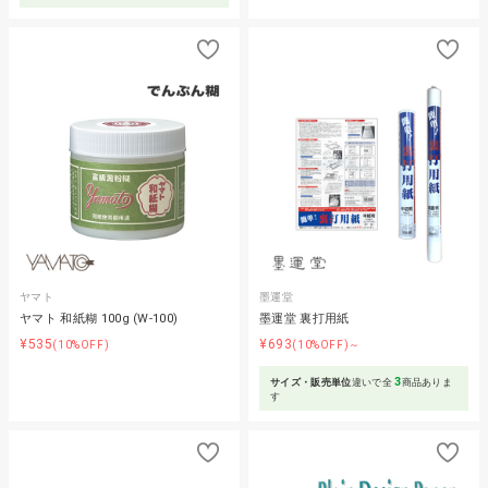
ヤマト
墨運堂
ヤマト 和紙糊 100g (W-100)
墨運堂 裏打用紙
¥535
¥693
(10%OFF)
(10%OFF)～
3
サイズ・販売単位
違いで全
商品ありま
す