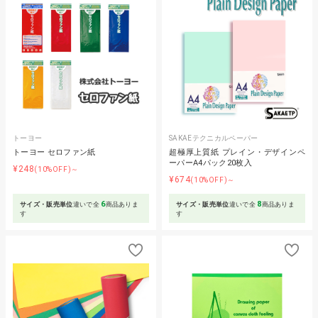
トーヨー
SAKAEテクニカルペーパー
トーヨー セロファン紙
超極厚上質紙 プレイン・デザインペ
ーパーA4パック20枚入
¥248
(10%OFF)～
¥674
(10%OFF)～
6
8
サイズ・販売単位
違いで全
商品ありま
サイズ・販売単位
違いで全
商品ありま
す
す