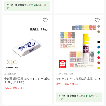
2
サイズ・販売単位
違いで全
商品ありま
す
新日本造形
サクラクレパス
中部電磁器工業 ホワイトクレー 紙粘
サクラクレパス 版画絵具 水性 12ml
土 1kg(231-400)
¥208
(10%OFF)～
¥220
(20%OFF)
11
サイズ・販売単位
違いで全
商品あり
ます