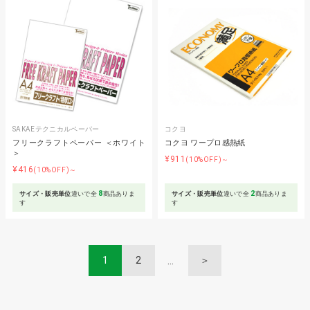
SAKAEテクニカルペーパー
コクヨ
フリークラフトペーパー ＜ホワイト
コクヨ ワープロ感熱紙
＞
¥911
(10%OFF)～
¥416
(10%OFF)～
8
2
サイズ・販売単位
違いで全
商品ありま
サイズ・販売単位
違いで全
商品ありま
す
す
1
2
＞