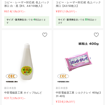
コピー・レーザー対応紙 色上パック
コピー・レーザー対応紙 色上パック
厚口 白・黒【B5、A4/100枚入】
厚口【A3/50枚入】
¥614
¥891
(10%OFF)～
(10%OFF)～
4
33
サイズ・販売単位
違いで全
商品ありま
サイズ・販売単位
違いで全
商品あり
す
ます
新日本造形
新日本造形
中部電磁器工業 ホイップねんど
中部電磁器工業 シルククレイ 400g(2
31-405)
¥317
(20%OFF)～
¥334
(20%OFF)