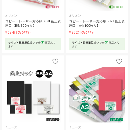
オリオン
オリオン
コピー・レーザー対応紙 FINE色上質
コピー・レーザー対応紙 FINE色上質
厚口【B5/100枚入】
厚口【A4/100枚入】
¥684
¥862
(10%OFF)～
(10%OFF)～
31
31
サイズ・販売単位
違いで全
商品あり
サイズ・販売単位
違いで全
商品あり
ます
ます
ミューズ
ミューズ