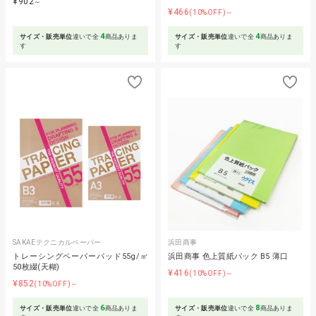
¥902
～
¥466
(10%OFF)～
4
4
サイズ・販売単位
違いで全
商品ありま
サイズ・販売単位
違いで全
商品ありま
す
す
SAKAEテクニカルペーパー
浜田商事
トレーシングペーパーパッド55g/㎡
浜田商事 色上質紙パック B5 薄口
50枚綴(天糊)
¥416
(10%OFF)～
¥852
(10%OFF)～
6
8
サイズ・販売単位
違いで全
商品ありま
サイズ・販売単位
違いで全
商品ありま