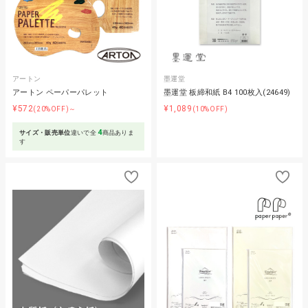
アートン
墨運堂
アートン ペーパーパレット
墨運堂 板締和紙 B4 100枚入(24649)
¥572
¥1,089
(20%OFF)～
(10%OFF)
4
サイズ・販売単位
違いで全
商品ありま
す