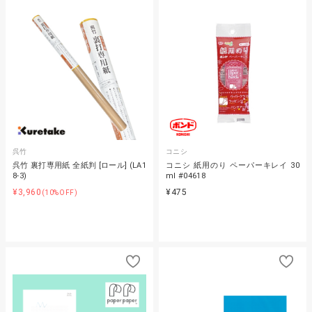
呉竹
コニシ
呉竹 裏打専用紙 全紙判 [ロール] (LA1
コニシ 紙用のり ペーパーキレイ 30
8-3)
ml #04618
¥3,960
¥475
(10%OFF)