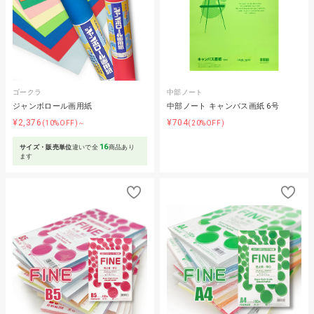
ゴークラ
中部ノート
ジャンボロール画用紙
中部ノート キャンバス画紙 6号
¥2,376
¥704
(10%OFF)～
(20%OFF)
16
サイズ・販売単位
違いで全
商品あり
ます