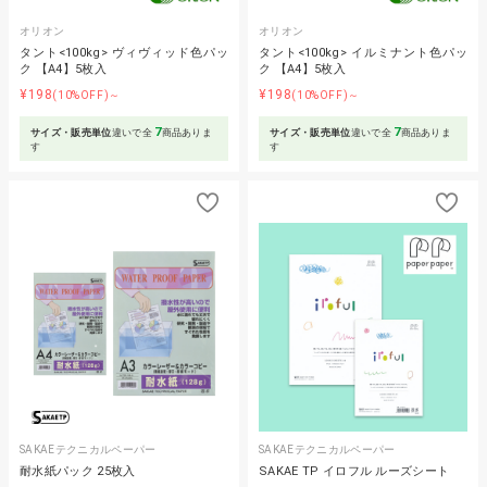
オリオン
オリオン
タント<100kg> ヴィヴィッド色パッ
タント<100kg> イルミナント色パッ
ク 【A4】5枚入
ク 【A4】5枚入
¥198
¥198
(10%OFF)～
(10%OFF)～
7
7
サイズ・販売単位
違いで全
商品ありま
サイズ・販売単位
違いで全
商品ありま
す
す
SAKAEテクニカルペーパー
SAKAEテクニカルペーパー
耐水紙パック 25枚入
SAKAE TP イロフル ルーズシート