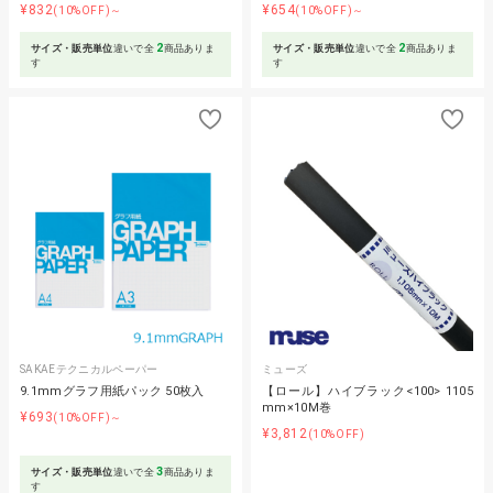
¥832
¥654
(10%OFF)～
(10%OFF)～
2
2
サイズ・販売単位
違いで全
商品ありま
サイズ・販売単位
違いで全
商品ありま
す
す
SAKAEテクニカルペーパー
ミューズ
9.1mmグラフ用紙パック 50枚入
【ロール】ハイブラック<100> 1105
mm×10M巻
¥693
(10%OFF)～
¥3,812
(10%OFF)
3
サイズ・販売単位
違いで全
商品ありま
す