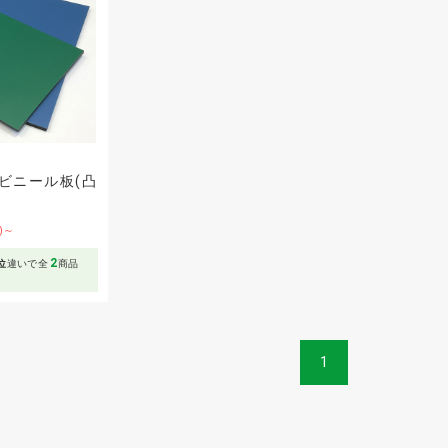
ビニール板(凸
F)～
2
位
違いで全
商品
1