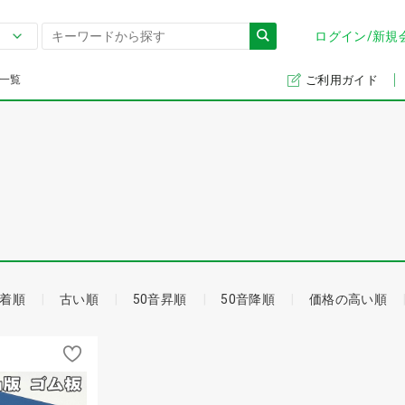
ログイン/新規
一覧
ご利用ガイド
着順
古い順
50音昇順
50音降順
価格の高い順