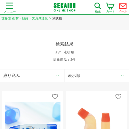
メニュー
カート
メール
検索
世界堂 画材・額縁・文房具通販
液状糊
検索結果
液状糊
タグ：
対象商品：
2
件
絞り込み
表示順