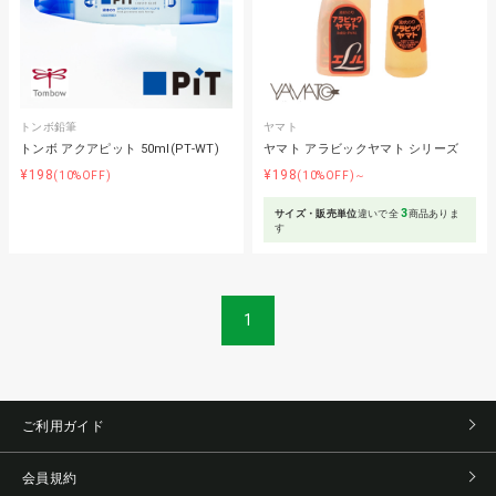
トンボ鉛筆
ヤマト
トンボ アクアピット 50ml(PT-WT)
ヤマト アラビックヤマト シリーズ
¥198
¥198
(10%OFF)
(10%OFF)～
3
サイズ・販売単位
違いで全
商品ありま
す
1
ご利用ガイド
会員規約