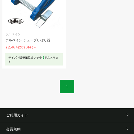
ホルベイン
ホルベイン チューブしぼり器
¥2,464
(20%OFF)～
2
サイズ・販売単位
違いで全
商品ありま
す
1
ご利用ガイド
会員規約