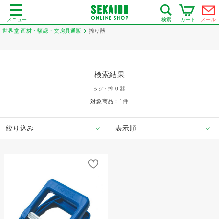
メニュー
カート
メール
検索
世界堂 画材・額縁・文房具通販
搾り器
検索結果
搾り器
タグ：
対象商品：
1
件
絞り込み
表示順