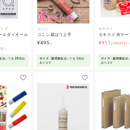
グッズ
コニシ
セキスイ
ールダイオール
コニシ 裁ほう上手
セキスイ 布テープ 
¥495
¥911
～
(10%OFF)
FF)～
28
2
位
違いで全
商品
サイズ・販売単位
違いで全
商品
サイズ・販売単位
違
あります
あります