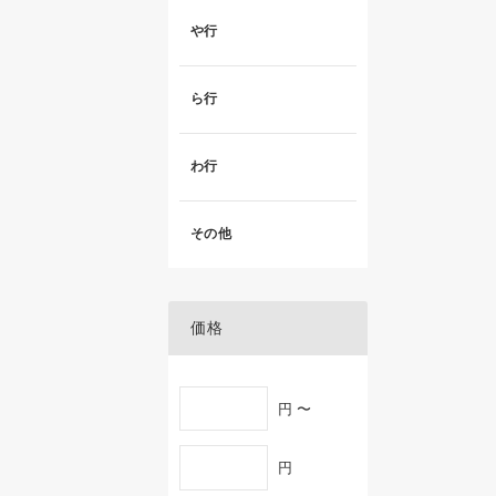
や行
ら行
わ行
その他
価格
円 〜
円