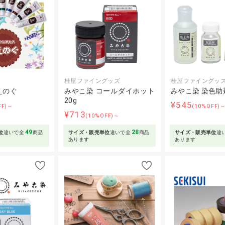
桂屋ファイングッズ
桂屋ファイングッ
えのぐ
みやこ染 コールダイホット
みやこ染 染色助
20g
¥545
FF)～
(10%OFF)
¥713
(10%OFF)～
49
28
位
違いで全
商品
サイズ・販売単位
違いで全
商品
サイズ・販売単位
違
あります
あります