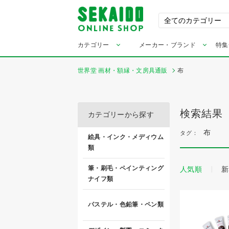
カテゴリー
メーカー・ブランド
特集
世界堂 画材・額縁・文房具通販
布
検索結果
カテゴリーから探す
布
タグ：
絵具・インク・メディウム
類
筆・刷毛・ペインティング
人気順
新
ナイフ類
パステル・色鉛筆・ペン類