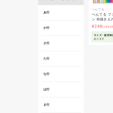
ぺんてる
あ行
ぺんてる フ
ン 布描きえ
¥248
(10%O
か行
サイズ・販売単
あります
さ行
た行
な行
は行
ま行