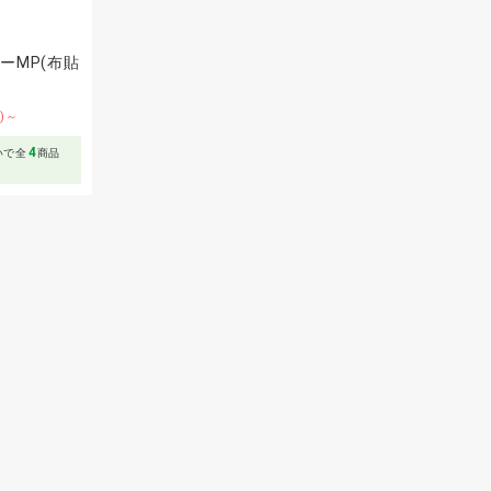
ーMP(布貼
F)～
4
いで全
商品