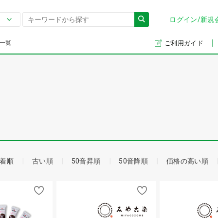
ログイン/新規
一覧
ご利用ガイド
着順
古い順
50音昇順
50音降順
価格の高い順