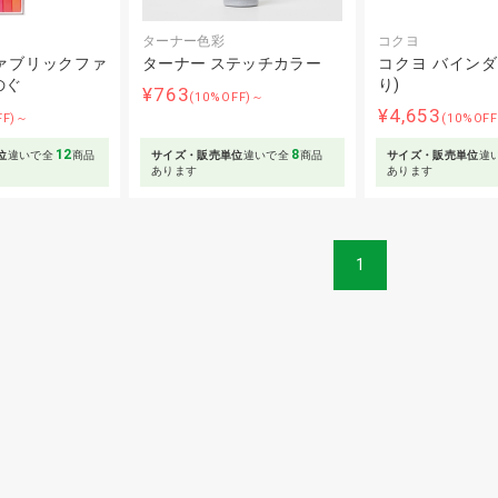
ターナー色彩
コクヨ
ァブリックファ
ターナー ステッチカラー
コクヨ バインダ
のぐ
り)
¥763
(10%OFF)～
¥4,653
FF)～
(10%OF
12
8
位
違いで全
商品
サイズ・販売単位
違いで全
商品
サイズ・販売単位
違
あります
あります
1