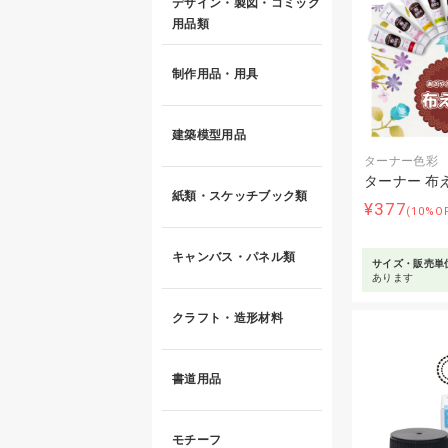
デザイン・製図・コミック
用品類
制作用品・用具
建築模型用品
ターナー色彩
ターナー 布
紙類・スケッチブック類
¥377
(10%O
キャンバス・パネル類
サイズ・販売単
あります
クラフト・造形材料
書道用品
モチーフ