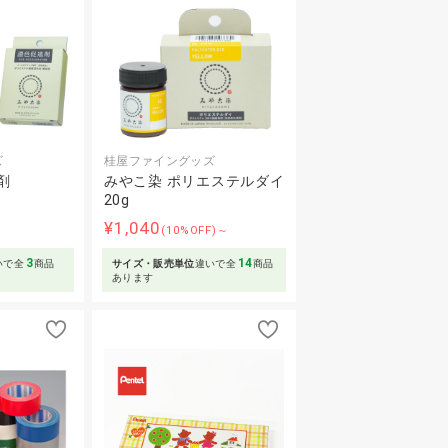
ズ
桂屋ファイングッズ
剤
みやこ染 ポリエステルダイ
20g
～
¥1,040
(10%OFF)～
3
14
いで全
商品
サイズ・販売単位
違いで全
商品
あります