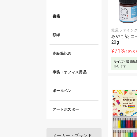
書籍
桂屋ファイン
額縁
みやこ染 コ
20g
¥713
(10%O
高級筆記具
サイズ・販売単
あります
事務・オフィス用品
ボールペン
アートポスター
メーカー・ブランド