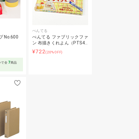
ぺんてる
No.600
ぺんてる ファブリックファ
ン 布描きくれよん（PTS4…
～
¥722
(20%OFF)
7
いで全
商品